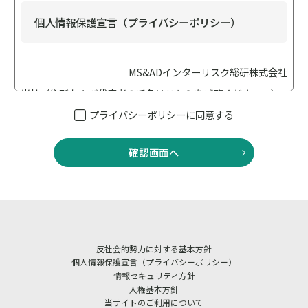
個人情報保護宣言（プライバシーポリシー）
MS&ADインターリスク総研株式会社
当社（住所および代表者の氏名は
こちら
をご覧ください。）
は、個人情報保護の重要性に鑑み、「個人情報保護に関する
プライバシーポリシーに同意する
法律（以下「個人情報保護法」といいます）」、「行政手続
における特定の個人を識別するための番号の利用等に関する
確認画面へ
法律（以下「番号法」といいます）」、その他の法令・ガイ
ドライン等を遵守して、個人情報を適正に取り扱います。ま
た適切な安全管理措置を講じてまいります。
当社は、業務に従事している者等への教育・指導を徹底し、
個人情報の取扱いが適正に行われるように取り組んでまいり
反社会的勢力に対する基本方針
ます。 また、当社における個人情報の取扱いおよび安全管理
個人情報保護宣言（プライバシーポリシー）
に係る適切な措置については、適宜見直しを行い、改善いた
情報セキュリティ方針
人権基本方針
します。
当サイトのご利用について