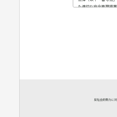
た適切な安全管理措置
当社は、業務に従事し
ます。 また、当社に
します。
1．個人情報の取得
当社は、業務上必要な
また、各種お問い合わ
番号および特定個人情
2．個人情報の利用
当社は、個人情報（下
達成に必要な範囲内で
ムページ等により公表
反社会的勢力に
要な範囲を超えて個人
ものとします。