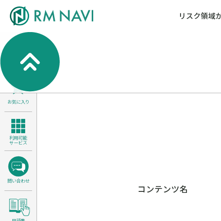
リスク領域
気候変動・自然資本課題解決支援
各種サービスメニ
セミナー／イベン
RM NAVIとは
検索
よくある質問／FA
RM FOCUS
サイバーリスク／情報セキュリティ
サステナビリティ経営支援
お気に入り
医療／介護／障害福祉／子ども・児
製品安全・食品安全
利用可能
サービス
問い合わせ
コンテンツ名
用語集