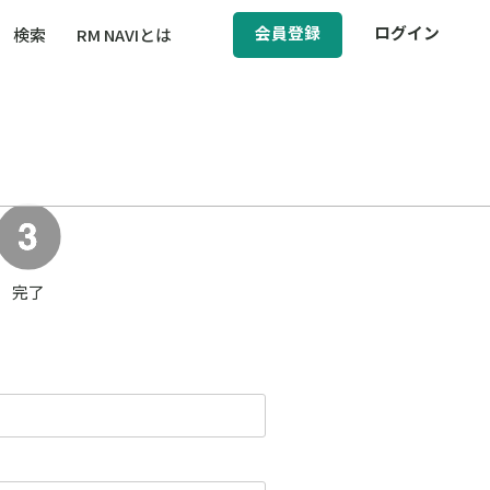
会員登録
ログイン
検索
RM NAVIとは
BCM（事業継続マネジメント）
ィ（運輸安全・次世代モビリティ）
醸成／労働安全衛生
完了