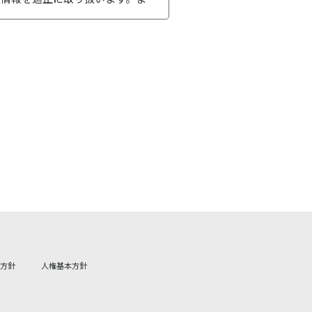
行われるように取り組んでまいり
は、適宜見直しを行い、改善いた
す。
どにより個人情報（下記8.の個人
通知または公表し、その利用目的の
具体的に定め、下記のとおりホー
ます。なお、利用目的の達成に必
方針
人権基本方針
る場合を除き、ご本人の同意を得る