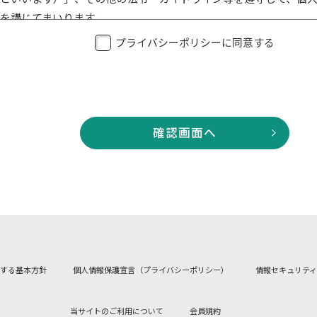
を講じてまいります。
ている者等への教育・指導を徹底し、個人情報の取扱いが適正に
プライバシーポリシーに同意する
おける個人情報の取扱いおよび安全管理に係る適切な措置について
・利用
確認画面へ
範囲内で、適法かつ公正な手段により、個人情報を取得・利用しま
せ、ご相談等に際して、内容を正確に記録するため、通話の録音な
報を除きます。）を取得することがあります。
目的
記8.の個人番号および特定個人情報を除きます。）の利用目的を
利用いたします。利用目的は、お客さまにとって明確になるよう
します。また、取得の場面に応じて利用目的を限定するよう努め
対する基本方針
個人情報保護宣言（プライバシーポリシー）
情報セキュリティ
情報を取り扱うときは、個人情報保護法第18条第3項各号に掲げ
当サイトのご利用について
会員規約