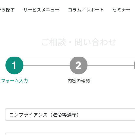
から探す
サービスメニュー
コラム／レポート
セミナー
ュー
ト
防災・減災・防犯（火災・爆発・落雷・台風・
コンサルタント略歴
コラム／トピックス
リスクマネジメント用語集
業界別支援事例
レポート／資料
発行書籍一覧
BCP／
ご相談・問い合わせ
Q
洪水・積雪・地震・盗難）
運営会社
健康経営・人事・組織課題解決支援（含むメン
モビリテ
タルヘルス・両立支援）
人権・人的資本課題解決支援
安全文化
童福祉等
全社的リスク管理（ERM）
危機管理
コンプライアンス・内部統制
海外
フォーム入力
内容の確認