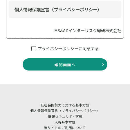
個人情報保護宣言（プライバシーポリシー）
MS&ADインターリスク総研株式会社
当社（住所および代表者の氏名は
こちら
をご覧ください。）
は、個人情報保護の重要性に鑑み、「個人情報保護に関する
プライバシーポリシーに同意する
法律（以下「個人情報保護法」といいます）」、「行政手続
における特定の個人を識別するための番号の利用等に関する
確認画面へ
法律（以下「番号法」といいます）」、その他の法令・ガイ
ドライン等を遵守して、個人情報を適正に取り扱います。ま
た適切な安全管理措置を講じてまいります。
当社は、業務に従事している者等への教育・指導を徹底し、
個人情報の取扱いが適正に行われるように取り組んでまいり
反社会的勢力に対する基本方針
ます。 また、当社における個人情報の取扱いおよび安全管理
個人情報保護宣言（プライバシーポリシー）
に係る適切な措置については、適宜見直しを行い、改善いた
情報セキュリティ方針
人権基本方針
します。
当サイトのご利用について