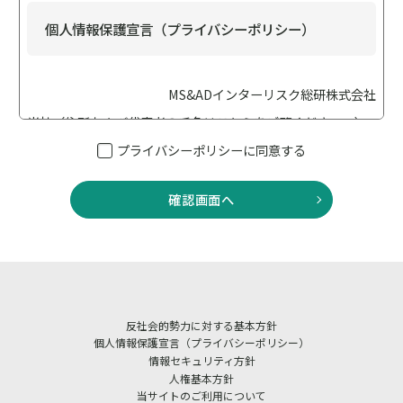
個人情報保護宣言（プライバシーポリシー）
MS&ADインターリスク総研株式会社
当社（住所および代表者の氏名は
こちら
をご覧ください。）
は、個人情報保護の重要性に鑑み、「個人情報保護に関する
プライバシーポリシーに同意する
法律（以下「個人情報保護法」といいます）」、「行政手続
における特定の個人を識別するための番号の利用等に関する
確認画面へ
法律（以下「番号法」といいます）」、その他の法令・ガイ
ドライン等を遵守して、個人情報を適正に取り扱います。ま
た適切な安全管理措置を講じてまいります。
当社は、業務に従事している者等への教育・指導を徹底し、
個人情報の取扱いが適正に行われるように取り組んでまいり
反社会的勢力に対する基本方針
ます。 また、当社における個人情報の取扱いおよび安全管理
個人情報保護宣言（プライバシーポリシー）
に係る適切な措置については、適宜見直しを行い、改善いた
情報セキュリティ方針
人権基本方針
します。
当サイトのご利用について