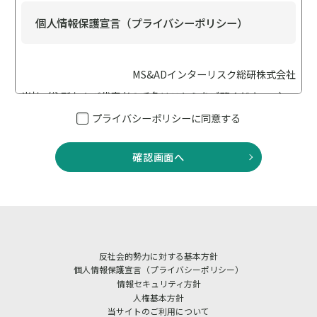
個人情報保護宣言（プライバシーポリシー）
MS&ADインターリスク総研株式会社
当社（住所および代表者の氏名は
こちら
をご覧ください。）
は、個人情報保護の重要性に鑑み、「個人情報保護に関する
プライバシーポリシーに同意する
法律（以下「個人情報保護法」といいます）」、「行政手続
における特定の個人を識別するための番号の利用等に関する
確認画面へ
法律（以下「番号法」といいます）」、その他の法令・ガイ
ドライン等を遵守して、個人情報を適正に取り扱います。ま
た適切な安全管理措置を講じてまいります。
当社は、業務に従事している者等への教育・指導を徹底し、
個人情報の取扱いが適正に行われるように取り組んでまいり
反社会的勢力に対する基本方針
ます。 また、当社における個人情報の取扱いおよび安全管理
個人情報保護宣言（プライバシーポリシー）
に係る適切な措置については、適宜見直しを行い、改善いた
情報セキュリティ方針
人権基本方針
します。
当サイトのご利用について