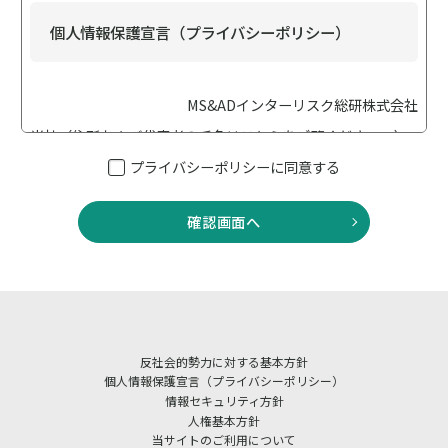
個人情報保護宣言（プライバシーポリシー）
MS&ADインターリスク総研株式会社
当社（住所および代表者の氏名は
こちら
をご覧ください。）
は、個人情報保護の重要性に鑑み、「個人情報保護に関する
プライバシーポリシーに同意する
法律（以下「個人情報保護法」といいます）」、「行政手続
における特定の個人を識別するための番号の利用等に関する
確認画面へ
法律（以下「番号法」といいます）」、その他の法令・ガイ
ドライン等を遵守して、個人情報を適正に取り扱います。ま
た適切な安全管理措置を講じてまいります。
当社は、業務に従事している者等への教育・指導を徹底し、
個人情報の取扱いが適正に行われるように取り組んでまいり
反社会的勢力に対する基本方針
ます。 また、当社における個人情報の取扱いおよび安全管理
個人情報保護宣言（プライバシーポリシー）
に係る適切な措置については、適宜見直しを行い、改善いた
情報セキュリティ方針
人権基本方針
します。
当サイトのご利用について