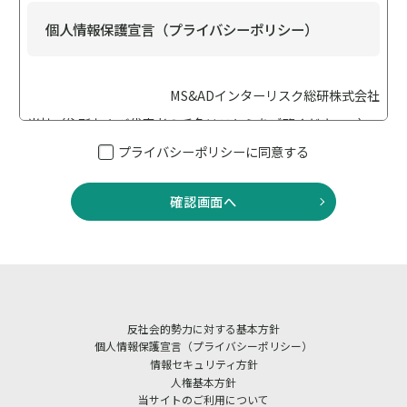
個人情報保護宣言（プライバシーポリシー）
MS&ADインターリスク総研株式会社
当社（住所および代表者の氏名は
こちら
をご覧ください。）
は、個人情報保護の重要性に鑑み、「個人情報保護に関する
プライバシーポリシーに同意する
法律（以下「個人情報保護法」といいます）」、「行政手続
における特定の個人を識別するための番号の利用等に関する
確認画面へ
法律（以下「番号法」といいます）」、その他の法令・ガイ
ドライン等を遵守して、個人情報を適正に取り扱います。ま
た適切な安全管理措置を講じてまいります。
当社は、業務に従事している者等への教育・指導を徹底し、
個人情報の取扱いが適正に行われるように取り組んでまいり
反社会的勢力に対する基本方針
ます。 また、当社における個人情報の取扱いおよび安全管理
個人情報保護宣言（プライバシーポリシー）
に係る適切な措置については、適宜見直しを行い、改善いた
情報セキュリティ方針
人権基本方針
します。
当サイトのご利用について