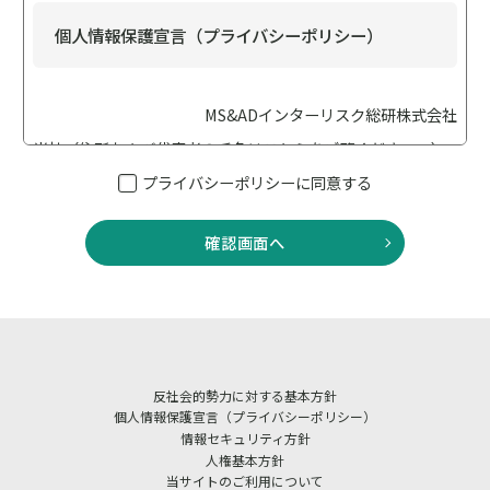
個人情報保護宣言（プライバシーポリシー）
MS&ADインターリスク総研株式会社
当社（住所および代表者の氏名は
こちら
をご覧ください。）
は、個人情報保護の重要性に鑑み、「個人情報保護に関する
プライバシーポリシーに同意する
法律（以下「個人情報保護法」といいます）」、「行政手続
における特定の個人を識別するための番号の利用等に関する
確認画面へ
法律（以下「番号法」といいます）」、その他の法令・ガイ
ドライン等を遵守して、個人情報を適正に取り扱います。ま
た適切な安全管理措置を講じてまいります。
当社は、業務に従事している者等への教育・指導を徹底し、
個人情報の取扱いが適正に行われるように取り組んでまいり
反社会的勢力に対する基本方針
ます。 また、当社における個人情報の取扱いおよび安全管理
個人情報保護宣言（プライバシーポリシー）
に係る適切な措置については、適宜見直しを行い、改善いた
情報セキュリティ方針
人権基本方針
します。
当サイトのご利用について