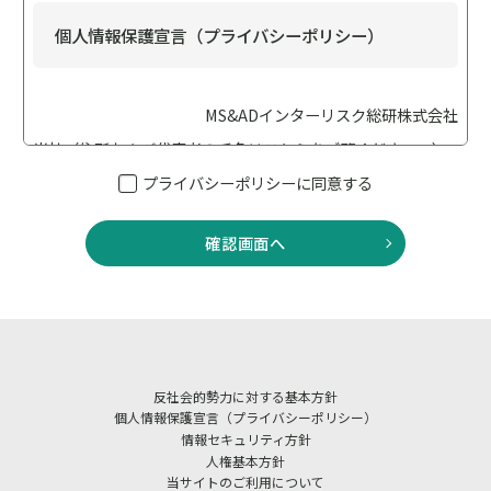
個人情報保護宣言（プライバシーポリシー）
MS&ADインターリスク総研株式会社
当社（住所および代表者の氏名は
こちら
をご覧ください。）
は、個人情報保護の重要性に鑑み、「個人情報保護に関する
プライバシーポリシーに同意する
法律（以下「個人情報保護法」といいます）」、「行政手続
における特定の個人を識別するための番号の利用等に関する
確認画面へ
法律（以下「番号法」といいます）」、その他の法令・ガイ
ドライン等を遵守して、個人情報を適正に取り扱います。ま
た適切な安全管理措置を講じてまいります。
当社は、業務に従事している者等への教育・指導を徹底し、
個人情報の取扱いが適正に行われるように取り組んでまいり
反社会的勢力に対する基本方針
ます。 また、当社における個人情報の取扱いおよび安全管理
個人情報保護宣言（プライバシーポリシー）
に係る適切な措置については、適宜見直しを行い、改善いた
情報セキュリティ方針
人権基本方針
します。
当サイトのご利用について