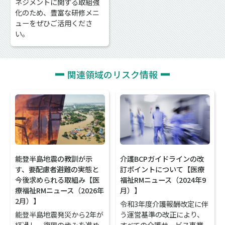
ネジメントに関する取組強
化のため、豊富な研修メニ
ューをぜひご活用くださ
い。
関連領域のリスク情報
能登半島地震の教訓が示
介護BCPガイドラインの改
す、要配慮者避難の実態と
訂ポイントについて【医療
今後求められる取組み【医
福祉RMニュース（2024年9
療福祉RMニュース（2026年
月）】
2月）】
令和3年度介護報酬改定に伴
能登半島地震発災から2年が
う運営基準の改正により、
経過し、復興の歩みを進め
すべての介護サービス事業