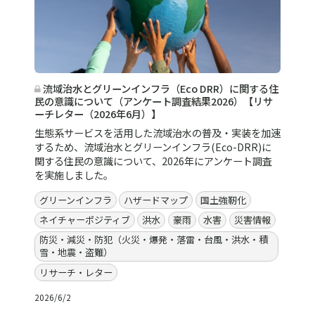
流域治水とグリーンインフラ（Eco DRR）に関する住
民の意識について（アンケート調査結果2026）【リサ
ーチレター（2026年6月）】
生態系サービスを活用した流域治水の普及・実装を加速
するため、流域治水とグリーンインフラ(Eco-DRR)に
関する住民の意識について、2026年にアンケート調査
を実施しました。
グリーンインフラ
ハザードマップ
国土強靭化
ネイチャーポジティブ
洪水
豪雨
水害
災害情報
防災・減災・防犯（火災・爆発・落雷・台風・洪水・積
雪・地震・盗難）
リサーチ・レター
2026/6/2