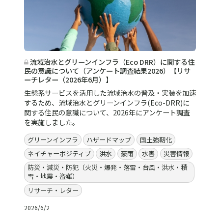
流域治水とグリーンインフラ（Eco DRR）に関する住
民の意識について（アンケート調査結果2026）【リサ
ーチレター（2026年6月）】
生態系サービスを活用した流域治水の普及・実装を加速
するため、流域治水とグリーンインフラ(Eco-DRR)に
関する住民の意識について、2026年にアンケート調査
を実施しました。
グリーンインフラ
ハザードマップ
国土強靭化
ネイチャーポジティブ
洪水
豪雨
水害
災害情報
防災・減災・防犯（火災・爆発・落雷・台風・洪水・積
雪・地震・盗難）
リサーチ・レター
2026/6/2