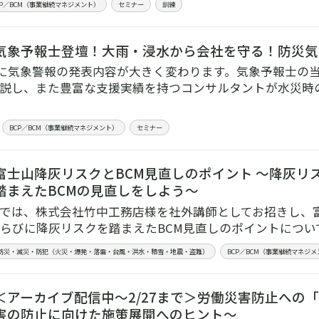
CP／BCM（事業継続マネジメント）
セミナー
訓練
気象予報士登壇！大雨・浸水から会社を守る！防災気
5月に気象警報の発表内容が大きく変わります。気象予報士の
説し、また豊富な支援実績を持つコンサルタントが水災時の
BCP／BCM（事業継続マネジメント）
セミナー
富士山降灰リスクとBCM見直しのポイント ～降灰リ
踏まえたBCMの見直しをしよう～
では、株式会社竹中工務店様を社外講師としてお招きし、
らびに降灰リスクを踏まえたBCM見直しのポイントについ
防災・減災・防犯（火災・爆発・落雷・台風・洪水・積雪・地震・盗難）
BCP／BCM（事業継続マネジメ
＜アーカイブ配信中～2/27まで＞労働災害防止への
害の防止に向けた施策展開へのヒント～