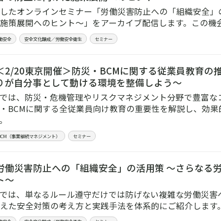
開催したオンラインセミナー「労働災害防止への「組織安全」
施策展開へのヒント～」をアーカイブ配信します。この機
働安全
安全文化醸成／労働安全衛生
セミナー
＜2/20東京開催＞防災・BCMに関する従業員教育の
りが自分事として動ける環境を整備しよう～
では、防災・危機管理やリスクマネジメント分野で豊富な
・BCMに関する全従業員向け教育の重要性を解説し、効果
。
／BCM（事業継続マネジメント）
セミナー
労働災害防止への「組織安全」の活用策 ～さらなる
ト～
では、単なるルール遵守だけでは防げない複雑な労働災害
えた安全対策の考え方と実践手法を体系的にご紹介します