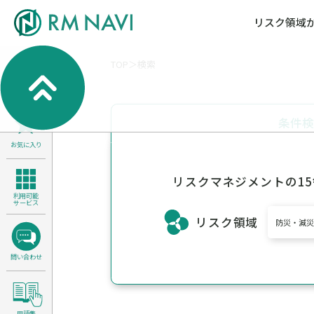
リスク領域
TOP
検索
気候変動・自然資本課題解決支援
各種サービスメニ
セミナー／イベン
RM NAVIとは
検索
よくある質問／FA
RM FOCUS
サイバーリスク／情報セキュリティ
条件
サステナビリティ経営支援
お気に入り
医療／介護／障害福祉／子ども・児
製品安全・食品安全
リスクマネジメントの1
利用可能
サービス
リスク領域
防災・減災
問い合わせ
用語集