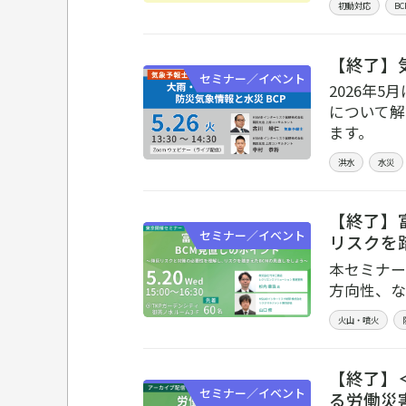
初動対応
B
【終了】
セミナー／イベント
2026年
について解
ます。
洪水
水災
【終了】
セミナー／イベント
リスクを
本セミナー
方向性、な
火山・噴火
【終了】
セミナー／イベント
る労働災