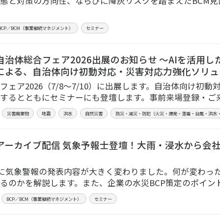
態と対策の方向性、ならびに降灰リスクを踏まえたBCM見
BCP／BCM（事業継続マネジメント）
セミナー
自治体総合フェア2026出展のお知らせ ～AIを活用
による、自治体向け初動対応・災害対応力強化ソリュ
フェア2026（7/8～7/10）に出展します。自治体向け初
するとともにセミナーにも登壇します。事前来場登録・ご
災害廃棄物
地震
洪水
自然災害
防災・減災・防犯（火災・爆発・落雷・台風・洪水
アーカイブ配信 気象予報士登壇！大雨・浸水から会
5月に気象警報の発表内容が大きく変わりました。何が変わ
るのかを解説します。また、企業の水災BCP策定のポイン
BCP／BCM（事業継続マネジメント）
セミナー