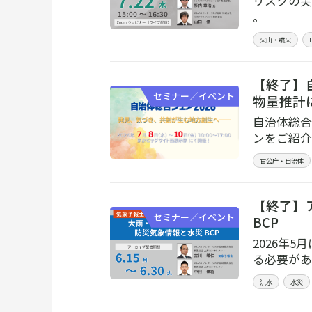
リスクの実
。
火山・噴火
【終了】
セミナー／イベント
物量推計
自治体総合
ンをご紹介
官公庁・自治体
【終了】
セミナー／イベント
BCP
2026年
る必要があ
洪水
水災