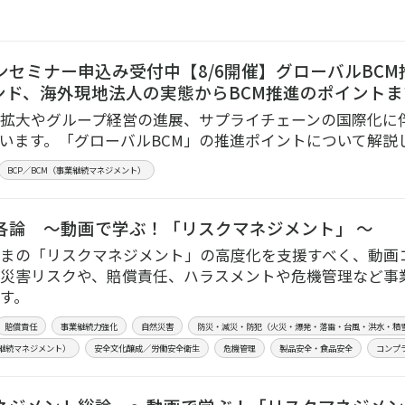
ンセミナー申込み受付中【8/6開催】グローバルBCM
ンド、海外現地法人の実態からBCM推進のポイント
拡大やグループ経営の進展、サプライチェーンの国際化に伴
います。「グローバルBCM」の推進ポイントについて解説
BCP／BCM（事業継続マネジメント）
各論 ～動画で学ぶ！「リスクマネジメント」 ～
まの「リスクマネジメント」の高度化を支援すべく、動画
災害リスクや、賠償責任、ハラスメントや危機管理など事
す。
賠償責任
事業継続力強化
自然災害
防災・減災・防犯（火災・爆発・落雷・台風・洪水・積
業継続マネジメント）
安全文化醸成／労働安全衛生
危機管理
製品安全・食品安全
コンプ