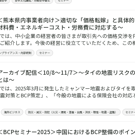
働安全
安全文化醸成／労働安全衛生
セミナー
＜熊本県内事業者向け＞適切な「価格転嫁」と具体的
材料費・エネルギーコスト・労務費に対応する～
では、中小企業の経営者の皆さまが取引先への価格交渉を
ご紹介します。今後の経営に役立てていただくため、この
ンプライアンス・内部統制
セミナー
アーカイブ配信＜10/8～11/7＞～タイの地震リス
とは～
では、2025年3月に発生したミャンマー地震およびタイを
震対策とBCP策定」、「今般の地震による保険会社の対応
海外ビジネス
防災・減災・防犯（火災・爆発・落雷・台風・洪水・積雪・地震・盗難）
セミナ
＜BCPセミナー2025＞中国におけるBCP整備のポ