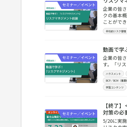
リスクマ
セミナー／イベント
企業の皆さ
クの基本概
ことができ
全社的リスク管理
動画で学
企業の皆さ
セミナー／イベント
す。「リス
ハラスメント
BCP／BCM（事
学習コンテンツ
【終了】
対策の必
セミナー／イベント
5/20に