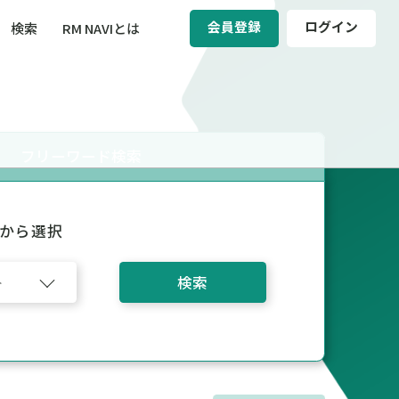
会員登録
ログイン
検索
RM NAVIとは
BCM（事業継続マネジメント）
ィ（運輸安全・次世代モビリティ）
フリーワード検索
醸成／労働安全衛生
から選択
検索
ネジメント）、安全文化醸成／労働安全衛生、全社的リスク管理（ERM）、危機管理、製品
ト