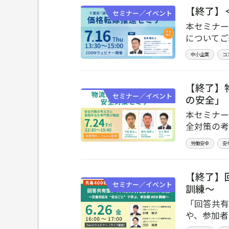
【終了】
セミナー／イベント
本セミナー
についてご
中小企業
コ
【終了】
セミナー／イベント
の安全」
本セミナー
全対策の考
労働安全
安
【終了】
セミナー／イベント
訓練～
「回答共有
や、参加者