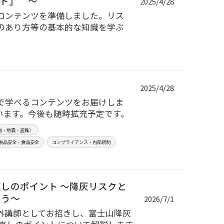
ト」 ～
2025/4/28
コンテンツを準備しました。リス
のあり方等の基本的な知識を学ぶ
2025/4/28
で学べるコンテンツをお届けしま
います。今後も随時拡充予定です。
雪・地震・盗難）
製品安全・食品安全
コンプライアンス・内部統制
しのポイント ～降灰リスクと
よう～
2026/7/1
社外講師としてお招きし、富士山降灰