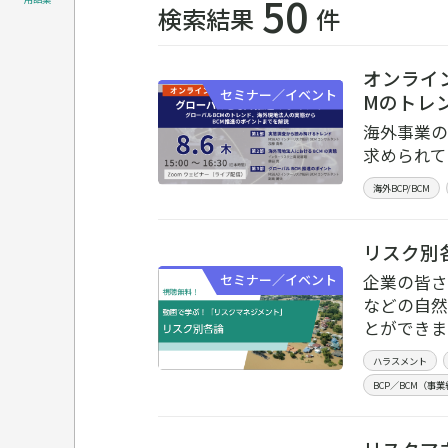
50
検索結果
件
オンライ
セミナー／イベント
Mのトレ
海外事業の
求められて
海外BCP/BCM
リスク別
企業の皆さ
セミナー／イベント
などの自然
とができま
ハラスメント
BCP／BCM（事