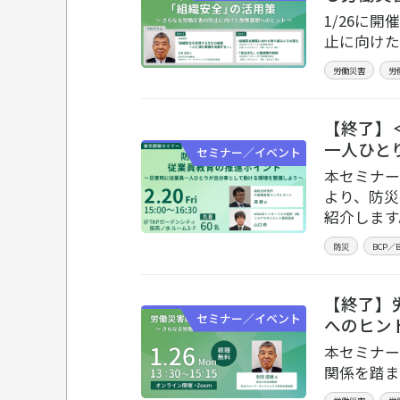
1/26に
止に向けた
労働災害
労
【終了】
一人ひと
セミナー／イベント
本セミナー
より、防災
紹介します
防災
BCP
【終了】
セミナー／イベント
へのヒン
本セミナー
関係を踏ま