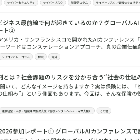
サイバーセキュリティ
サイバーリスク
基礎研コラム
サイバーリスク／情報セキュリテ
ビジネス最前線で何が起きているのか？グローバルAIカン
ート②
4月アメリカ・サンフランシスコで開かれたAIカンファレンス「Hu
ーワードはコンステレーションアプローチ、真の企業価値
シリコンバレーコラム
解説
海外
割とは？社会課題のリスクを分かち合う“社会の仕組
聞いて、どんなイメージを持ちますか？実は保険には、「
の仕組み”」という側面もあります。今回は、そんな保険の
健康経営・人事・組織課題解決支援（含むメンタルヘルス・両立支援）
その他
X 2026参加レポート① グローバルAIカンファレン