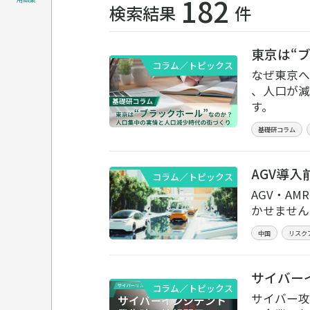
182
検索結果
件
東京は“
コラム／トピックス
なぜ東京へ
、人口が減
す。
基礎研コラム
AGV導
コラム／トピックス
AGV・A
かせません
中国
リスク
サイバー
コラム／トピックス
サイバー攻