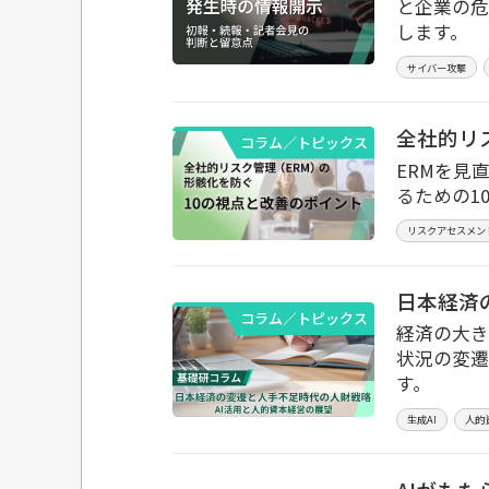
と企業の危
します。
サイバー攻撃
全社的リ
コラム／トピックス
ERMを見
るための1
リスクアセスメン
日本経済
コラム／トピックス
経済の大き
状況の変遷
す。
生成AI
人的