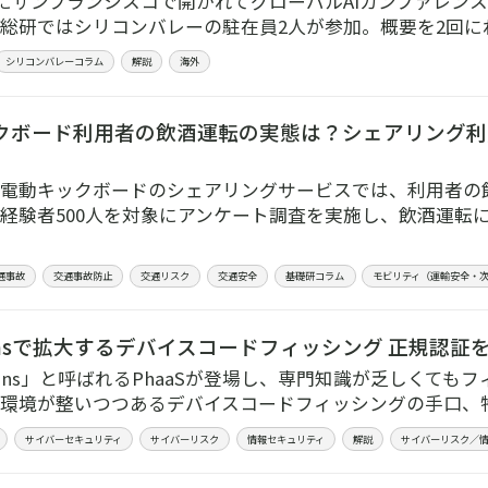
月にサンフランシスコで開かれてグローバルAIカンファレンス「Hu
総研ではシリコンバレーの駐在員2人が参加。概要を2回に
シリコンバレーコラム
解説
海外
クボード利用者の飲酒運転の実態は？シェアリング利
電動キックボードのシェアリングサービスでは、利用者の
経験者500人を対象にアンケート調査を実施し、飲酒運転
通事故
交通事故防止
交通リスク
交通安全
基礎研コラム
モビリティ（運輸安全・
okensで拡大するデバイスコードフィッシング 正規認
Tokens」と呼ばれるPhaaSが登場し、専門知識が乏しくて
環境が整いつつあるデバイスコードフィッシングの手口、
サイバーセキュリティ
サイバーリスク
情報セキュリティ
解説
サイバーリスク／