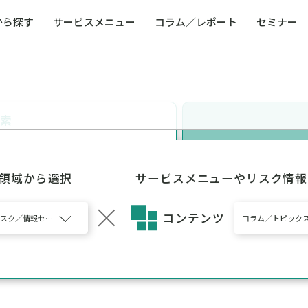
から探す
サービスメニュー
コラム／レポート
セミナー
ュー
ト
防災・減災・防犯（火災・爆発・落雷・台風・
コンサルタント略歴
コラム／トピックス
リスクマネジメント用語集
業界別支援事例
レポート／資料
発行書籍一覧
BCP／
Q
洪水・積雪・地震・盗難）
運営会社
健康経営・人事・組織課題解決支援（含むメン
モビリテ
タルヘルス・両立支援）
検索
人権・人的資本課題解決支援
安全文化
童福祉等
全社的リスク管理（ERM）
危機管理
コンプライアンス・内部統制
海外
5領域から選択
サービスメニューやリスク情報
コンテンツ
スク／情報セキュリティ、全社的リスク管理（ERM）、海外
コラム／トピック