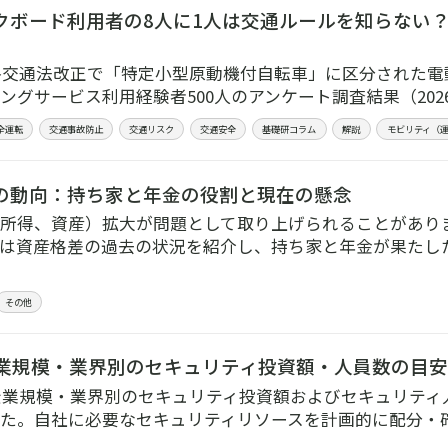
クボード利用者の8人に1人は交通ルールを知らない
道路交通法改正で「特定小型原動機付自転車」に区分された
ングサービス利用経験者500人のアンケート調査結果（202
全運転
交通事故防止
交通リスク
交通安全
基礎研コラム
解説
モビリティ（
の動向：持ち家と年金の役割と現在の懸念
所得、資産）拡大が問題として取り上げられることがあり
は資産格差の過去の状況を紹介し、持ち家と年金が果たし
その他
、企業規模・業界別のセキュリティ投資額・人員数の目
、企業規模・業界別のセキュリティ投資額およびセキュリテ
た。自社に必要なセキュリティリソースを計画的に配分・