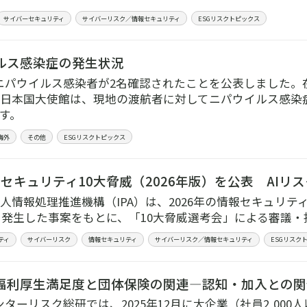
サイバーセキュリティ
サイバーリスク／情報セキュリティ
ESGリスクトピックス
ルス感染症の発生状況
ニパウイルス感染者が2名確認されたことを公表しました。
日本国大使館は、現地の渡航者に対してニパウイルス感染
す。
海外
その他
ESGリスクトピックス
報セキュリティ10大脅威（2026年版）を公表 AI
人情報処理推進機構（IPA）は、2026年の情報セキュリテ
年に発生した事案をもとに、「10大脅威選考会」による審議
ティ
サイバーリスク
情報セキュリティ
サイバーリスク／情報セキュリティ
ESGリスク
福利厚生満足度と団体保険の関連―認知・加入との関
ンターリスク総研では、2025年12月に大企業（社員2,000