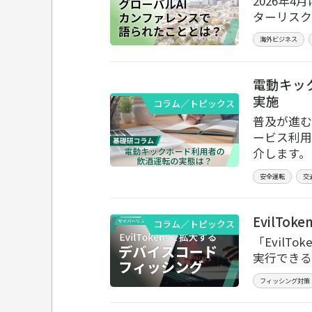
2026年4
ターリスク
海外ビジネス
電動キッ
実施
コラム／トピックス
普及が進む
ービス利用
介します。
安全運転
交
EvilT
コラム／トピックス
「Evil
実行できる
フィッシング対策