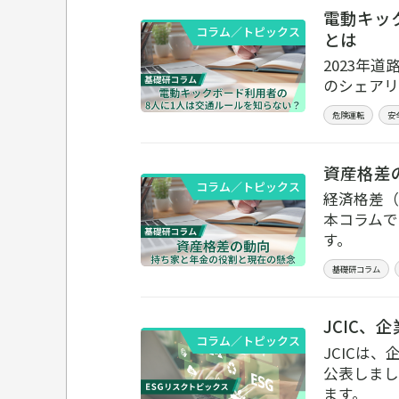
電動キッ
コラム／トピックス
とは
2023年
のシェアリ
危険運転
安
資産格差
コラム／トピックス
経済格差（
本コラムで
す。
基礎研コラム
JCIC
コラム／トピックス
JCICは
公表しまし
ます。