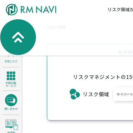
リスク領域
TOP
検索
気候変動・自然資本課題解決支援
各種サービスメニ
セミナー／イベン
RM NAVIとは
検索
よくある質問／FA
RM FOCUS
サイバーリスク／情報セキュリティ
条件
サステナビリティ経営支援
お気に入り
医療／介護／障害福祉／子ども・児
製品安全・食品安全
リスクマネジメントの1
利用可能
サービス
リスク領域
サイバーリ
問い合わせ
用語集