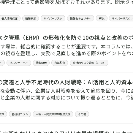
機管理にとって悪影響を及ぼすおそれがあります。開示タ
個人情報保護
情報開示
サイバーリスク
情報セキュリティ
解説
サイバーリスク
スク管理（ERM）の形骸化を防ぐ10の視点と改善の
直す際は、総合的に確認することが重要です。本コラムでは
0の視点を整理し、実務で見直しを進める際のポイントをわ
ト
リスクサーベイ
情報開示
内部監査
全社的リスク管理（ERM）
の変遷と人手不足時代の人財戦略：AI活用と人的資
な変動に伴い、企業は人財戦略を変えて適応を図り、今に
と企業の人財に関する対応について振り返るとともに、今
資本
基礎研コラム
人権・人的資本課題解決支援
その他