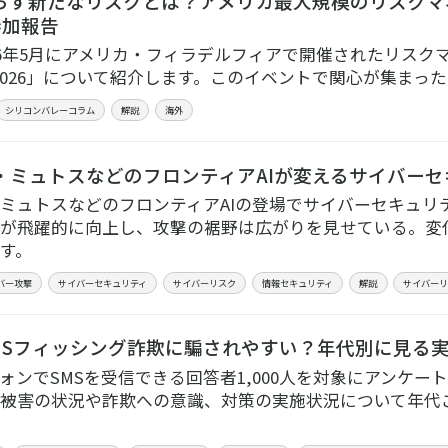
たらす新たなリスクとは？アメリカ最大規模のリスクマネ
6参加報告
26年5月にアメリカ・フィラデルフィアで開催されたリスクマ
D 2026」について紹介します。このイベントで関心が集まっ
シリコンバレーコラム
解説
海外
・ミュトスなどのフロンティアAIが変えるサイバーセ
ミュトスなどのフロンティアAIの登場でサイバーセキュリ
が飛躍的に向上し、攻撃の裾野は広がりを見せている。変
す。
バー攻撃
サイバーセキュリティ
サイバーリスク
情報セキュリティ
解説
サイバー
SMSフィッシング詐欺に騙されやすい？年代別に見る
ォンでSMSを受信できる回答者1,000人を対象にアンケ
被害の状況や詐欺への意識、対策の実施状況について年代