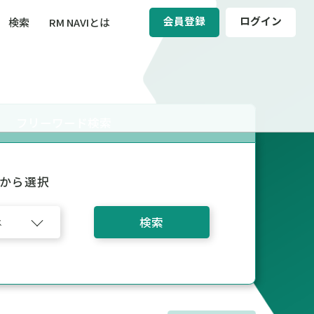
会員登録
ログイン
検索
RM NAVIとは
BCM（事業継続マネジメント）
ィ（運輸安全・次世代モビリティ）
フリーワード検索
醸成／労働安全衛生
から選択
検索
ス