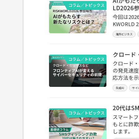
AIがも
コラム／トピックス
LD202
今回は20
KWORL
海外ビジネス
クロード
コラム／トピックス
クロード・
の発見速度
応方法を示
生成AI
サイ
20代は
コラム／トピックス
スマートフ
もとに詐欺
します。