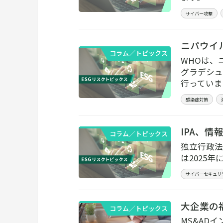
サイバー攻撃
ニパウイ
コラム／トピックス
WHOは、
グラデシュ
行っていま
感染症対策
IPA、情
コラム／トピックス
独立行政法
は2025
サイバーセキュリ
大企業の
コラム／トピックス
MS&ADイ