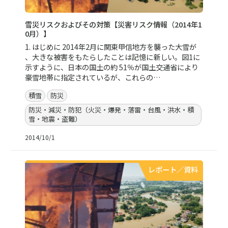
雪災リスクおよびその対策【災害リスク情報（2014年1
0月）】
1. はじめに 2014年2月に関東甲信地方を襲った大雪が
、大きな被害をもたらしたことは記憶に新しい。図1に
示すように、日本の国土の約 51％が国土交通省により
豪雪地帯に指定されているが、これらの…
積雪
防災
防災・減災・防犯（火災・爆発・落雷・台風・洪水・積
雪・地震・盗難）
2014/10/1
レポート／資料