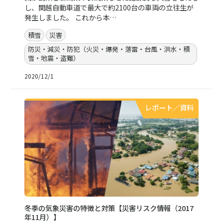
し、関越自動車道で最大で約2100台の車両の立往生が
発生しました。 これから本…
積雪
災害
防災・減災・防犯（火災・爆発・落雷・台風・洪水・積
雪・地震・盗難）
2020/12/1
レポート／資料
冬季の気象災害の特徴と対策【災害リスク情報（2017
年11月）】