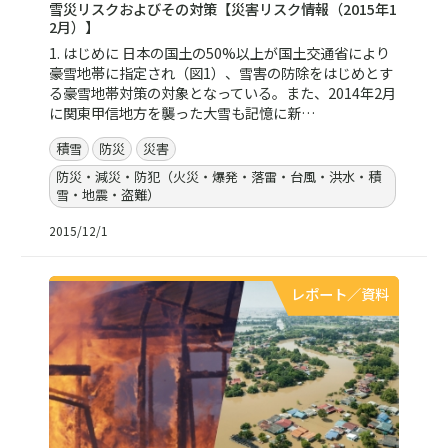
雪災リスクおよびその対策【災害リスク情報（2015年1
2月）】
1. はじめに 日本の国土の50%以上が国土交通省により
豪雪地帯に指定され（図1）、雪害の防除をはじめとす
る豪雪地帯対策の対象となっている。また、2014年2月
に関東甲信地方を襲った大雪も記憶に新…
積雪
防災
災害
防災・減災・防犯（火災・爆発・落雷・台風・洪水・積
雪・地震・盗難）
2015/12/1
レポート／資料