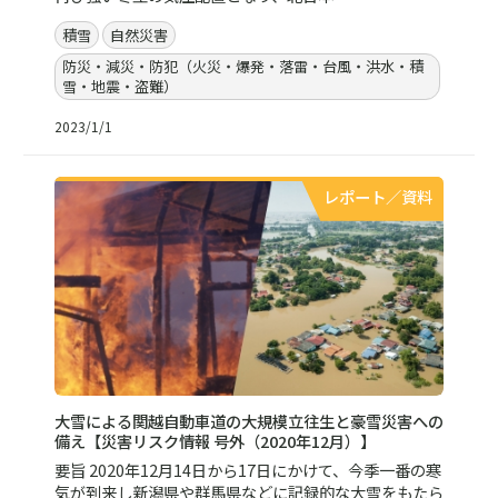
積雪
自然災害
防災・減災・防犯（火災・爆発・落雷・台風・洪水・積
雪・地震・盗難）
2023/1/1
レポート／資料
大雪による関越自動車道の大規模立往生と豪雪災害への
備え【災害リスク情報 号外（2020年12月）】
要旨 2020年12月14日から17日にかけて、今季一番の寒
気が到来し新潟県や群馬県などに記録的な大雪をもたら