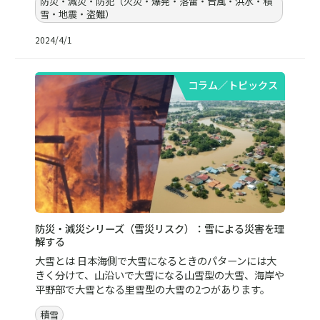
防災・減災・防犯（火災・爆発・落雷・台風・洪水・積
雪・地震・盗難）
2024/4/1
コラム／トピックス
防災・減災シリーズ（雪災リスク）：雪による災害を理
解する
大雪とは 日本海側で大雪になるときのパターンには大
きく分けて、山沿いで大雪になる山雪型の大雪、海岸や
平野部で大雪となる里雪型の大雪の2つがあります。
積雪