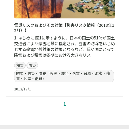
雪災リスクおよびその対策【災害リスク情報（2013年1
2月）】
1. はじめに 図1に示すように、日本の国土の51%が国土
交通省により豪雪地帯に指定され、雪害の防除をはじめ
とする豪雪地帯対策の対象となるなど、我が国にとって
降雪および積雪は冬期における大きなリス…
積雪
防災
防災・減災・防犯（火災・爆発・落雷・台風・洪水・積
雪・地震・盗難）
2013/12/1
1