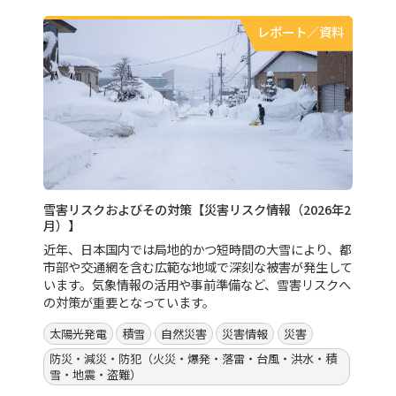
レポート／資料
雪害リスクおよびその対策【災害リスク情報（2026年2
月）】
近年、日本国内では局地的かつ短時間の大雪により、都
市部や交通網を含む広範な地域で深刻な被害が発生して
います。気象情報の活用や事前準備など、雪害リスクへ
の対策が重要となっています。
太陽光発電
積雪
自然災害
災害情報
災害
防災・減災・防犯（火災・爆発・落雷・台風・洪水・積
雪・地震・盗難）