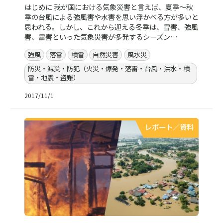
はじめに 我が国における気象災害と言えば、夏季～秋
季の台風による強風害や水害を思い浮かべる方が多いと
思われる。しかし、これから迎える冬季は、雪害、強風
害、雷害といった気象災害が多発するシーズン…
強風
落雷
積雪
自然災害
風水災
防災・減災・防犯（火災・爆発・落雷・台風・洪水・積
雪・地震・盗難）
2017/11/1
レポート／資料