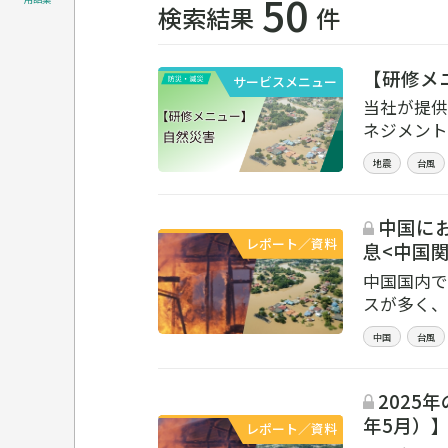
50
検索結果
件
【研修メ
サービスメニュー
当社が提供
ネジメント
地震
台風
中国にお
レポート／資料
息<中国関
中国国内で
スが多く、
中国
台風
2025年の
年5月）
レポート／資料