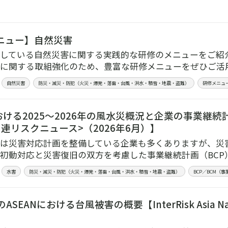
ニュー】自然災害
している自然災害に関する実践的な研修のメニューをご紹
に関する取組強化のため、豊富な研修メニューをぜひご活
自然災害
防災・減災・防犯（火災・爆発・落雷・台風・洪水・積雪・地震・盗難）
研修メニュ
ける2025～2026年の風水災概況と企業の事業継続
連リスクニュース>（2026年6月）】
は災害対応計画を整備している企業も多くありますが、災
初動対応と災害復旧の双方を考慮した事業継続計画（BCP
水害
防災・減災・防犯（火災・爆発・落雷・台風・洪水・積雪・地震・盗難）
BCP／BCM（
ASEANにおける台風被害の概要【InterRisk Asia Natura
】