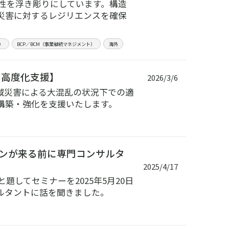
要性を浮き彫りにしています。構造
災害に対するレジリエンスを確保
）
BCP／BCM（事業継続マネジメント）
海外
M高度化支援】
2026/3/6
域災害による大混乱の状況下での適
構築・強化を支援いたします。
ンが来る前に専門コンサルタ
2025/4/17
題してセミナーを2025年5月20日
ルタントに話を聞きました。