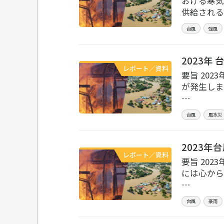
おける寒気
供給され
台風
強風
2023年
レポート／資料
要旨 20
が発生しま
…
台風
風水災
2023
レポート／資料
要旨 20
には心から
…
台風
豪雨