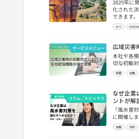
2025年
化された洪
できます。
タイ
ASEAN
広域災害
サービスメニュー
本社や各拠
切な初動対
地震
台風
なぜ企業
コラム／トピックス
ントが解
「風水害対
に開催しま
台風
洪水