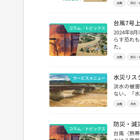
台風
防災・
台風7号
コラム／トピックス
2024年
らす恐れも
た。
台風
防災・
水災リス
サービスメニュー
洪水の被害
ない、「水
台風
洪水
防災・減
コラム／トピックス
台風（熱帯