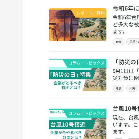
令和6年
レポート／資料
令和6年台
ど多大な被
ます。
台風
防災・
「防災の
コラム／トピックス
9月1日は
災対策に関
地震
火災
台風10
コラム／トピックス
現在、台風
います。こ
ます。