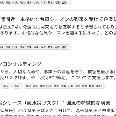
減災・防犯（火災・爆発・落雷・台風・洪水・積雪・地震・盗難）
上陸間近 本格的な台風シーズンの到来を受けて企業
8月は台風7号が今週末に関東地方を直撃すると予想されてお
あります。本格的な台風シーズンを迎えるにあたり、どの
減災・防犯（火災・爆発・落雷・台風・洪水・積雪・地震・盗難）
クコンサルティング
から、大切な人命や、事業所の資産を守り、被害を最小限
災リスク評価」や「水災BCP策定」についてご支援します
豪雨
水災
防災・減災・防犯（火災・爆発・落雷・台風・洪水・積雪・地震・盗難）
災シリーズ（風水災リスク）：強風の特徴的な現象
低気圧）とは 低気圧は大きく分けて、温帯低気圧と熱帯低