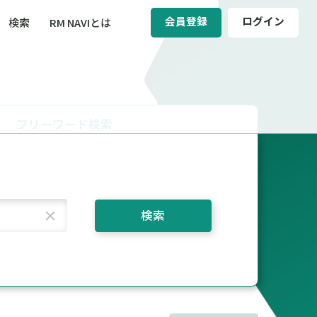
会員登録
ログイン
検索
RM NAVIとは
BCM（事業継続マネジメント）
ィ（運輸安全・次世代モビリティ）
フリーワード検索
醸成／労働安全衛生
検索