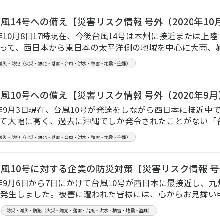
風14号への備え【災害リスク情報 号外（2020年10
20年10月8日17時現在、今後台風14号は本州に接近または
って、西日本から東日本の太平洋側の地域を中心に大雨、
減災・防犯（火災・爆発・落雷・台風・洪水・積雪・地震・盗難）
風10号への備え【災害リスク情報 号外（2020年9
20年9月3日現在、台風10号が発達をしながら西日本に接近
て大幅に高く、過去に沖縄でしか発令されたことがない「
減災・防犯（火災・爆発・落雷・台風・洪水・積雪・地震・盗難）
風10号に対する企業の防災対策【災害リスク情報 号外
20年9月6日から7日にかけて台風10号が西日本に最接近し
発生しました。被害に遭われた皆様には、心からお見舞い申
防災・減災・防犯（火災・爆発・落雷・台風・洪水・積雪・地震・盗難）