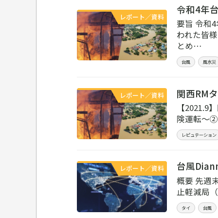
令和4年台
レポート／資料
要旨 令和
われた皆様
とめ…
台風
風水災
関西RMタ
レポート／資料
【2021
険運転～②
レピュテーション
台風Dia
レポート／資料
概要 先週
止軽減局（DDP
タイ
台風