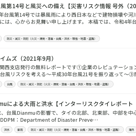
風第14号と風災への備え【災害リスク情報 号外（20
4年台風第14号では暴風雨により西日本などで建物損壊や
には、心からお見舞い申し上げます。 本稿では、令和4年台
防災・減災・防犯（火災・爆発・落雷・台風・洪水・積雪・地震・盗難）
イムズ（2021年9月）
.9】関西支店発行の無料レポートです①企業のレピュテーシ
台風リスクを考える～平成30年台風21号を振り返って～③
台風
防災・減災・防犯（火災・爆発・落雷・台風・洪水・積雪・地震・盗難）
nmuによる大雨と洪水【インターリスクタイレポート（
末、台風Dianmuの影響で、タイの北部、北東部、中部を中
M：Department of Disaster Preve…
洪水
豪雨
防災・減災・防犯（火災・爆発・落雷・台風・洪水・積雪・地震・盗難）
海外