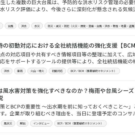
に発生した複数の巨大台風は、予防的な洪水リスク管理の必
水リスク評価により、今後さらに深刻化が懸念される気候
台風
洪水
水災
防災・減災・防犯（火災・爆発・落雷・台風・洪水・積雪・地震・盗難
時の初動対応における全社統括機能の強化支援【BC
点の対応項目や共有すべき情報項目等の整理に加えて、広
応をサポートするツールの提供等により、全社統括機能の
洪水
豪雨
火山・噴火
初動対応
BCP／BCM（事業継続マネジメント）
は風水害対策を強化すべきなのか？梅雨や台風シーズ
説
策とBCPの重要性 ～出水期を前に知っておくべきこと～」と
す。企業が取り組むべき理由を、当日に登壇予定のコンサ
風水災
解説
インタビュー
BCP／BCM（事業継続マネジメント）