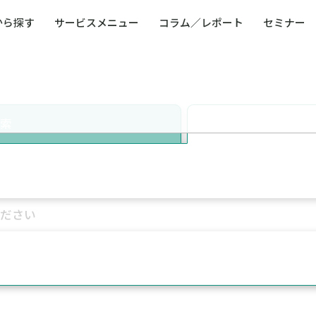
から探す
サービスメニュー
コラム／レポート
セミナー
ュー
ト
防災・減災・防犯（火災・爆発・落雷・台風・
コンサルタント略歴
コラム／トピックス
リスクマネジメント用語集
業界別支援事例
レポート／資料
発行書籍一覧
BCP／
Q
洪水・積雪・地震・盗難）
運営会社
健康経営・人事・組織課題解決支援（含むメン
モビリテ
タルヘルス・両立支援）
検索
人権・人的資本課題解決支援
安全文化
童福祉等
全社的リスク管理（ERM）
危機管理
コンプライアンス・内部統制
海外