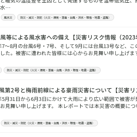
と暖気の温度差を主因として発達するものを温帯低気圧、
る水…
風水災
防災・減災・防犯（火災・爆発・落雷・台風・洪水・積雪・地震・盗難）
 台風等による風水害への備え【災害リスク情報（2023
23年7～8月の台風6号・7号、そして9月には台風13号など
した。被害に遭われた皆様には心からお見舞い申し上げます
防災・減災・防犯（火災・爆発・落雷・台風・洪水・積雪・地震・盗難）
年台風第2号と梅雨前線による豪雨災害について【災害リス
23年5月31日から6月3日にかけて大雨により広い範囲で被
お見舞い申し上げます。 本レポートでは本災害の概要につ
防災・減災・防犯（火災・爆発・落雷・台風・洪水・積雪・地震・盗難）