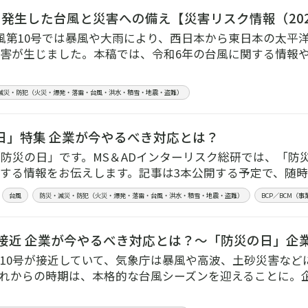
に発生した台風と災害への備え【災害リスク情報（202
風第10号では暴風や大雨により、西日本から東日本の太平
害が生じました。本稿では、令和6年の台風に関する情報
減災・防犯（火災・爆発・落雷・台風・洪水・積雪・地震・盗難）
日」特集 企業が今やるべき対応とは？
「防災の日」です。MS＆ADインターリスク総研では、「防
する情報をお伝えします。記事は3本公開する予定で、随時
台風
防災・減災・防犯（火災・爆発・落雷・台風・洪水・積雪・地震・盗難）
BCP／BCM（
号接近 企業が今やるべき対応とは？～「防災の日」企
10号が接近していて、気象庁は暴風や高波、土砂災害など
れからの時期は、本格的な台風シーズンを迎えることに。