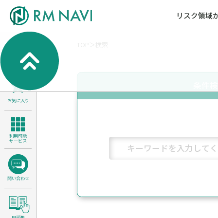
リスク領域
TOP
検索
気候変動・自然資本課題解決支援
各種サービスメニ
セミナー／イベン
RM NAVIとは
検索
よくある質問／FA
RM FOCUS
サイバーリスク／情報セキュリティ
条件
サステナビリティ経営支援
お気に入り
医療／介護／障害福祉／子ども・児
製品安全・食品安全
利用可能
サービス
問い合わせ
用語集