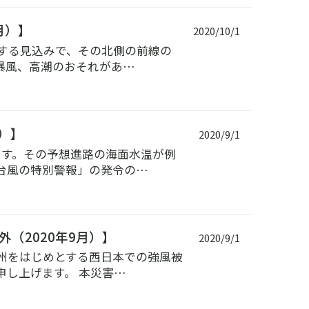
月）】
2020/10/1
上陸する見込みで、その北側の前線の
暴風、高潮のおそれがあ…
月）】
2020/9/1
中です。その予想進路の海面水温が例
台風の特別警報」の発令の…
（2020年9月）】
2020/9/1
、九州をはじめとする西日本での強風被
し上げます。 本災害…