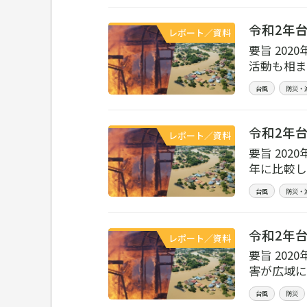
令和2年台
レポート／資料
要旨 20
活動も相ま
台風
防災・
令和2年台
レポート／資料
要旨 20
年に比較し
台風
防災・
令和2年台
レポート／資料
要旨 20
害が広域に
台風
防災