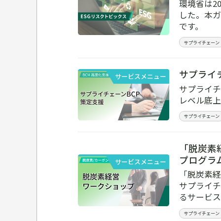
環境省は2
した。本ガ
です。
サプライチェーン
サプライ
サービスメニュー
サプライチ
レベル底上
サプライチェーン
「脱炭素
プログラ
サービスメニュー
「脱炭素経
サプライチ
るサービス
サプライチェーン