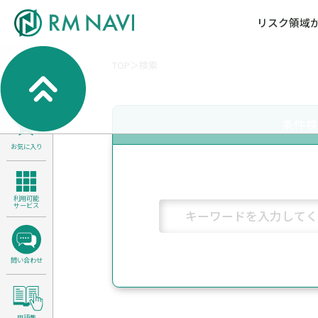
リスク領域
TOP
検索
気候変動・自然資本課題解決支援
各種サービスメニ
セミナー／イベン
RM NAVIとは
検索
よくある質問／FA
RM FOCUS
サイバーリスク／情報セキュリティ
条件
サステナビリティ経営支援
お気に入り
医療／介護／障害福祉／子ども・児
製品安全・食品安全
利用可能
サービス
問い合わせ
用語集