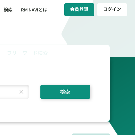
会員登録
ログイン
検索
RM NAVIとは
BCM（事業継続マネジメント）
ィ（運輸安全・次世代モビリティ）
フリーワード検索
醸成／労働安全衛生
検索