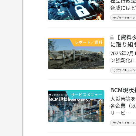
独立行政法
脅威にはど
サプライチェーン
【資料ダ
レポート／資料
に取り組
2025年
ン強靭化に
サプライチェーン
BCM現
サービスメニュー
大災害等を
各企業（以
サービ…
サプライチェーン