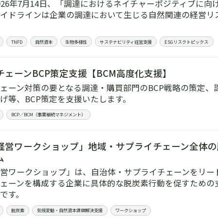
026年7月14日、「調達におけるネイチャーポジティブに
イドラインは企業の調達において生じる自然関連の経営リ
TNFD
自然資本
生物多様性
サステナビリティ経営支援
ESGリスクトピックス
チェーンBCP策定支援【BCM高度化支援】
ェーン対策の要となる調達・購買部門のBCP戦略の策定、
げ等、BCP策定を支援いたします。
BCP／BCM（事業継続マネジメント）
経営ワークショップ」地域・サプライチェーン全体の
ム
営ワークショップ」は、自治体・サプライチェーンをリー
ェーンを構成する企業に具体的な脱炭素行動を促すための
です。
脱炭素
気候変動・自然資本課題解決支援
ワークショップ