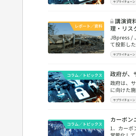
サプライチェーン
講演資料
レポート／資料
理・リス
JBpress
て投影した
サプライチェーン
政府が、
コラム／トピックス
政府は、サ
に向けた施
サプライチェーン
カーボン
コラム／トピックス
1．カーボ
常態化して