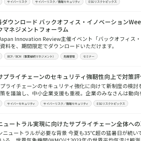
サイバーリスク
サイバーリスク／情報セキュリティ
ESGリスクトピックス
ダウンロード バックオフィス・イノベーションWeek 2
クマネジメントフォーラム
 / Japan Innovation Review主催イベント「バックオフィ
資料を、期間限定でダウンロードいただけます。
BCP／BCM（事業継続マネジメント）
危機管理
セミナー
サプライチェーンのセキュリティ強靭性向上で対策評
プライチェーンのセキュリティ強化に向けて新制度の検討
策を議論し、中小企業支援も重視。企業のみなさんは動向
サイバーセキュリティ
サイバーリスク／情報セキュリティ
ESGリスクトピックス
ニュートラル実現に向けたサプライチェーン全体への
ンニュートラルが必要な背景 今夏も35℃超の猛暑日が続
いる。世界気象機関(WMO)は2023年の世界平均気温は観