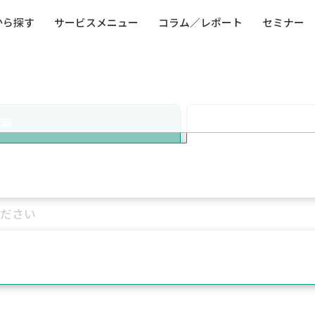
から探す
サービスメニュー
コラム／レポート
セミナー
ュー
ト
防災・減災・防犯（火災・爆発・落雷・台風・
コンサルタント略歴
コラム／トピックス
リスクマネジメント用語集
業界別支援事例
レポート／資料
発行書籍一覧
BCP／
Q
洪水・積雪・地震・盗難）
運営会社
健康経営・人事・組織課題解決支援（含むメン
モビリテ
タルヘルス・両立支援）
検索
人権・人的資本課題解決支援
安全文化
童福祉等
全社的リスク管理（ERM）
危機管理
コンプライアンス・内部統制
海外