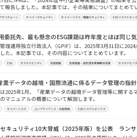
5月27日にIPAは、「2024年度中小企業等実態調査」の結
て報告しました。本記事では、その結果についてまとめて
プライチェーン
サイバーセキュリティ
サイバーリスク／情報セキュリティ
ESGリスクトピッ
の運用委託先、最も懸念のESG課題は昨年度とほぼ同じ
管理運用独立行政法人（GPIF）は、2025年3月31日に202
した。本記事では、その内容についてまとめています。
ESG
サステナビリティ
気候変動
気候変動・自然資本課題解決支援
サステナビリ
産業データの越境・国際流通に係るデータ管理の指針
は2025年1月、「産業データの越境データ管理等に関する
のマニュアルの概要について解説します。
サイバーリスク
コンプライアンス・内部統制
ESGリスクトピックス
情報セキュリティ10大脅威（2025年版）を公表 ラ