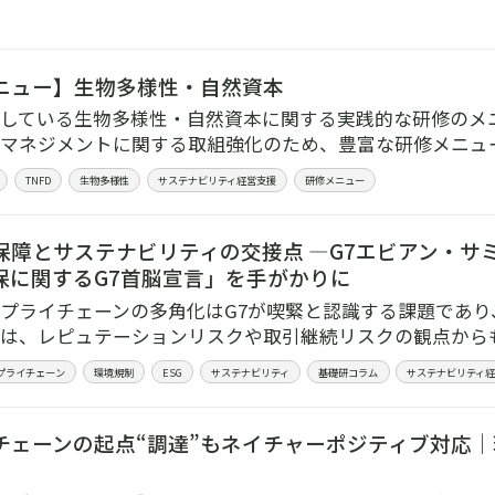
ニュー】生物多様性・自然資本
している生物多様性・自然資本に関する実践的な研修のメ
マネジメントに関する取組強化のため、豊富な研修メニュ
TNFD
生物多様性
サステナビリティ経営支援
研修メニュー
保障とサステナビリティの交接点 ―G7エビアン・サ
保に関するG7首脳宣言」を手がかりに
プライチェーンの多角化はG7が喫緊と認識する課題であり
は、レピュテーションリスクや取引継続リスクの観点から
プライチェーン
環境規制
ESG
サステナビリティ
基礎研コラム
サステナビリティ
チェーンの起点“調達”もネイチャーポジティブ対応