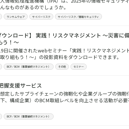
人情報処理推進機構（IPA）は、2025年の情報セキュリテ
んなものがあるのでしょうか。
ランサムウェア
サイバーリスク
サイバーリスク／情報セキュリティ
ウンロード】 実践！リスクマネジメント ～災害に
もう！～
2月19日に開催されたwebセミナー「実践！リスクマネジメ
取り組もう！～」の投影資料をダウンロードできます。
BCP／BCM（事業継続マネジメント）
その他
セミナー
状把握支援サービス
想定したサプライチェーンの強靭化や企業グループの強靭
下、構成企業）のBCM取組レベルを向上させる活動が必要
BCP／BCM（事業継続マネジメント）