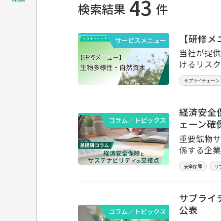
43
検索結果
件
【研修メ
サービスメニュー
当社が提供
けるリスク
サプライチェーン
経済安全
コラム／トピックス
ェーン確
重要鉱物サ
係する企業
安全保障
サ
サプライ
公表
コラム／トピックス