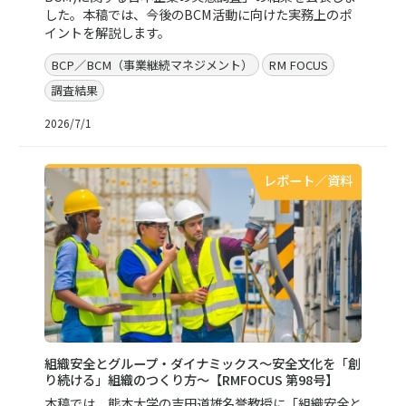
した。本稿では、今後のBCM活動に向けた実務上のポ
イントを解説します。
BCP／BCM（事業継続マネジメント）
RM FOCUS
調査結果
2026/7/1
レポート／資料
組織安全とグループ・ダイナミックス〜安全文化を「創
り続ける」組織のつくり方〜【RMFOCUS 第98号】
本稿では、熊本大学の吉田道雄名誉教授に「組織安全と