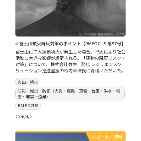
富士山噴火降灰対策のポイント【RMFOCUS 第97号】
富士山にて大規模噴火が発生した場合、降灰により社会
活動に大きな影響が想定される。「建物の降灰リスク・
対策」について、株式会社竹中工務店 レジリエンスソ
リューション推進室長の杉内章浩氏に寄稿いただいた。
火山・噴火
防災・減災・防犯（火災・爆発・落雷・台風・洪水・積
雪・地震・盗難）
RM FOCUS
2026/4/2
レポート／資料