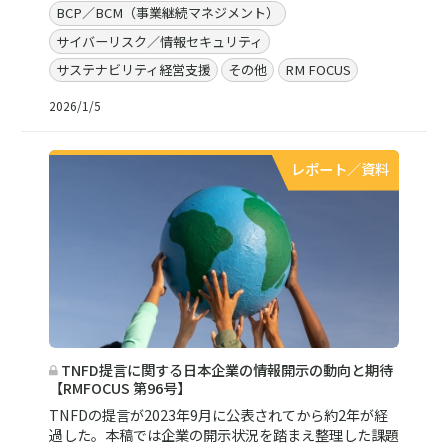
BCP／BCM（事業継続マネジメント）
サイバーリスク／情報セキュリティ
サステナビリティ経営支援
その他
RM FOCUS
2026/1/5
レポート／資料
TNFD提言に関する日本企業の情報開示の動向と期待
【RMFOCUS 第96号】
TNFDの提言が2023年9月に公表されてから約2年が経
過した。本稿では企業の開示状況を踏まえ整理した課題