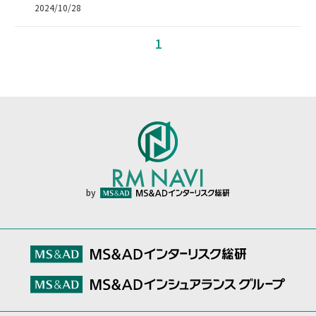
2024/10/28
1
by