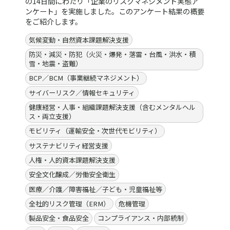
の14日間にわたり「企業のリスクマネジメント実態ア
ンケート」を実施しました。このアンケート結果の概要
をご紹介します。
気候変動・自然資本課題解決支援
防災・減災・防犯（火災・爆発・落雷・台風・洪水・積
雪・地震・盗難）
BCP／BCM（事業継続マネジメント）
サイバーリスク／情報セキュリティ
健康経営・人事・組織課題解決支援（含むメンタルヘル
ス・両立支援）
モビリティ（運輸安全・次世代モビリティ）
サステナビリティ経営支援
人権・人的資本課題解決支援
安全文化醸成／労働安全衛生
医療／介護／障害福祉／子ども・児童福祉等
全社的リスク管理（ERM）
危機管理
製品安全・食品安全
コンプライアンス・内部統制