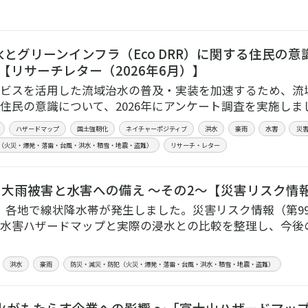
とグリーンインフラ（Eco DRR）に関する住民の
）【リサーチレター（2026年6月）】
ビスを活用した流域治水の普及・実装を加速するため、流域治
る住民の意識について、2026年にアンケート調査を実施しま
ハザードマップ
国土強靭化
ネイチャーポジティブ
洪水
豪雨
水害
災
（火災・爆発・落雷・台風・洪水・積雪・地震・盗難）
リサーチ・レター
大雨被害と水害への備え ～その2～【災害リスク情報（
、各地で線状降水帯が発生しました。災害リスク情報（第9
水害ハザードマップと実際の浸水との比較を整理し、今後
洪水
豪雨
防災・減災・防犯（火災・爆発・落雷・台風・洪水・積雪・地震・盗難）
火がもたらす企業への影響 ～「富士山ハザードマップ」