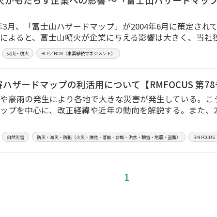
】
21年3月、「富士山ハザードマップ」が2004年6月に策定さ
によると、富士山噴火が企業に与える影響は大きく、当社
火山・噴火
BCP／BCM（事業継続マネジメント）
ハザードマップの利活用について【RMFOCUS 第7
や豪雨の発生により各地で大きな災害が発生している。こ
ップを中心に、改正経緯や近年の動向を解説する。また、20
…
自然災害
防災・減災・防犯（火災・爆発・落雷・台風・洪水・積雪・地震・盗難）
RM FOCUS
1