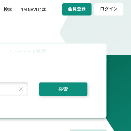
会員登録
ログイン
検索
RM NAVIとは
BCM（事業継続マネジメント）
ィ（運輸安全・次世代モビリティ）
フリーワード検索
醸成／労働安全衛生
検索