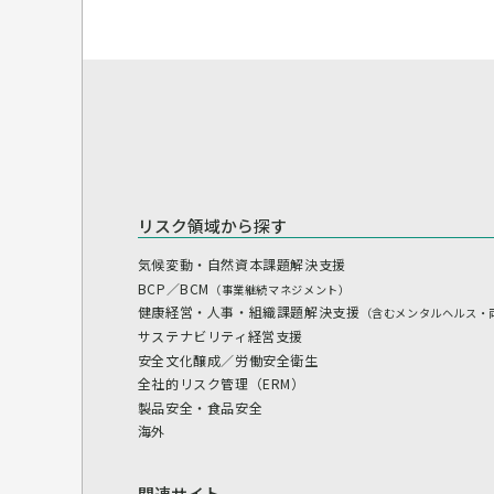
リスク領域から探す
気候変動・自然資本課題解決支援
BCP／BCM
（事業継続マネジメント）
健康経営・人事・組織課題解決支援
（含むメンタルヘルス・
サステナビリティ経営支援
安全文化醸成／労働安全衛生
全社的リスク管理（ERM）
製品安全・食品安全
海外
関連サイト