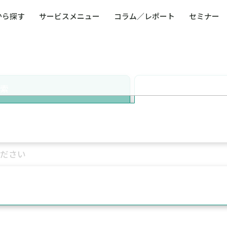
から探す
サービスメニュー
コラム／レポート
セミナー
ュー
ト
防災・減災・防犯（火災・爆発・落雷・台風・
コンサルタント略歴
コラム／トピックス
リスクマネジメント用語集
業界別支援事例
レポート／資料
発行書籍一覧
BCP／
Q
洪水・積雪・地震・盗難）
運営会社
健康経営・人事・組織課題解決支援（含むメン
モビリテ
タルヘルス・両立支援）
検索
人権・人的資本課題解決支援
安全文化
童福祉等
全社的リスク管理（ERM）
危機管理
コンプライアンス・内部統制
海外