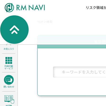
リスク領域
TOP
検索
気候変動・自然資本課題解決支援
各種サービスメニ
セミナー／イベン
RM NAVIとは
検索
よくある質問／FA
RM FOCUS
サイバーリスク／情報セキュリティ
条件
サステナビリティ経営支援
お気に入り
医療／介護／障害福祉／子ども・児
製品安全・食品安全
利用可能
サービス
問い合わせ
用語集