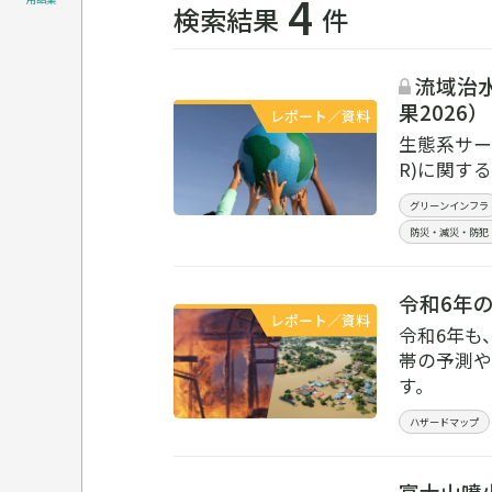
4
検索結果
件
流域治水
果2026
レポート／資料
生態系サー
R)に関す
グリーンインフラ
防災・減災・防犯
令和6年の
レポート／資料
令和6年も
帯の予測や
す。
ハザードマップ
富士山噴