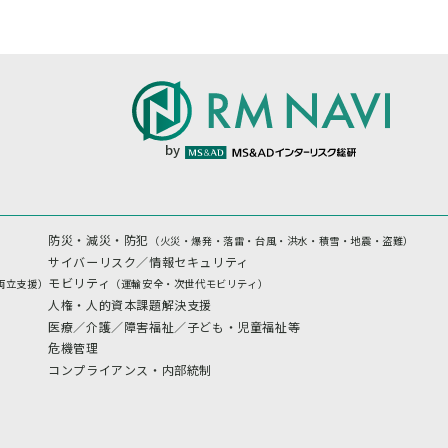
by
防災・減災・防犯
（火災・爆発・落雷・台風・洪水・積雪・地震・盗難）
サイバーリスク／情報セキュリティ
モビリティ
両立支援）
（運輸安全・次世代モビリティ）
人権・人的資本課題解決支援
医療／介護／障害福祉／子ども・児童福祉等
危機管理
コンプライアンス・内部統制