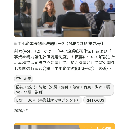
中小企業強靱化法施行－2【RMFOCUS 第73号】
前号(Vol．72）では、「中小企業強靱化法」および「
事業継続力強化計画認定制度」の概要について解説した
。本稿では同法成立に関して、諮問機関として深く関与
した国の有識者会議「中小企業強靱化研究会」の渡…
中小企業
防災・減災・防犯（火災・爆発・落雷・台風・洪水・積
雪・地震・盗難）
BCP／BCM（事業継続マネジメント）
RM FOCUS
2020/4/1
レポート／資料