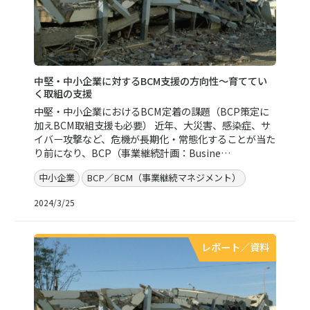
中堅・中小企業に対するBCM支援の方向性～育ててい
く取組の支援
中堅・中小企業におけるBCM定着の課題（BCP策定に
加えBCM取組支援も必要） 近年、大災害、感染症、サ
イバー攻撃など、危機が長期化・常態化することが当た
り前になり、BCP（事業継続計画：Busine…
中小企業
BCP／BCM（事業継続マネジメント）
2024/3/25
レポート／資料