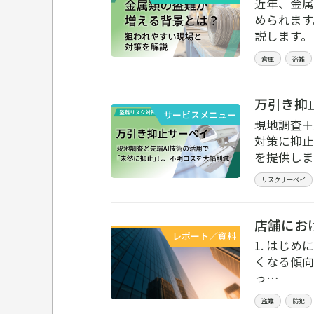
近年、金属
められます
説します。
倉庫
盗難
万引き抑
サービスメニュー
現地調査＋
対策に抑止
を提供しま
リスクサーベイ
店舗にお
レポート／資料
1. はじ
くなる傾向
っ…
盗難
防犯