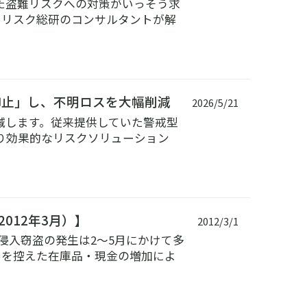
た盗難リスクへの対策がいっそう求
ーリスク総研のコンサルタントが解
抑止」し、不明ロスを大幅削減
2026/5/21
減します。従来提供していた警戒型
り効果的なリスクソリューション
012年3月）】
2012/3/1
て侵入窃盗の発生は2～5月にかけて多
めを控えた在庫品・現金の増加によ