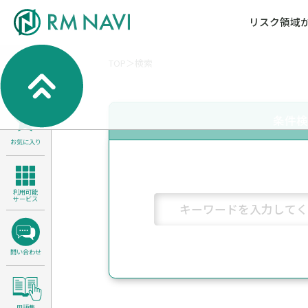
リスク領域
TOP
検索
気候変動・自然資本課題解決支援
各種サービスメニ
セミナー／イベン
RM NAVIとは
検索
よくある質問／FA
RM FOCUS
サイバーリスク／情報セキュリティ
条件
サステナビリティ経営支援
お気に入り
医療／介護／障害福祉／子ども・児
製品安全・食品安全
利用可能
サービス
問い合わせ
用語集