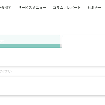
から探す
サービスメニュー
コラム／レポート
セミナー
ュー
ト
防災・減災・防犯（火災・爆発・落雷・台風・
コンサルタント略歴
コラム／トピックス
リスクマネジメント用語集
業界別支援事例
レポート／資料
発行書籍一覧
BCP／
Q
洪水・積雪・地震・盗難）
運営会社
健康経営・人事・組織課題解決支援（含むメン
モビリテ
タルヘルス・両立支援）
検索
人権・人的資本課題解決支援
安全文化
童福祉等
全社的リスク管理（ERM）
危機管理
コンプライアンス・内部統制
海外