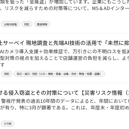
類を狙った「金属盗」が増加しています。企業にもこうし
。リスクを減らすための対策等について、MS＆ADインタ
太陽光発電
防犯
建設現場
止サーベイ 現地調査と先端AI技術の活用で「未然に
AIカメラ導入支援＋効果検証で、万引きにの不明ロスを低
型対策の視点を加えることで店舗運営の負担を減らし、よ
す
防犯
防災・減災・防犯（火災・爆発・落雷・台風・洪水・積雪・地震・盗難）
ける侵入窃盗とその対策について【災害リスク情報（2
めに 警視庁発表の過去10年間のデータによると、年間におい
が有り、特に3月が顕著である。これは、年度末・年度初
その他