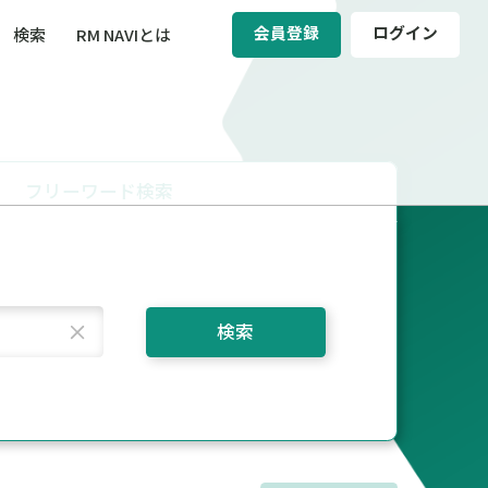
会員登録
ログイン
検索
RM NAVIとは
BCM（事業継続マネジメント）
ィ（運輸安全・次世代モビリティ）
フリーワード検索
醸成／労働安全衛生
検索