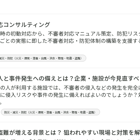
応コンサルティング
時の初動対応から、不審者対応マニュアル策定、防犯リス
ごとの実態に即した不審者対応・防犯体制の構築を支援す
減災・防犯（火災・爆発・落雷・台風・洪水・積雪・地震・盗難）
入と事件発生への備えとは？企業・施設が今見直すべ
の人が利用する施設では、不審者の侵入などの発生を完全
に侵入リスクや事件の発生に備えればよいのでしょうか？
。
防災・減災・防犯（火災・爆発・落雷・台風・洪水・積雪・地震・盗難）
盗難が増える背景とは？ 狙われやすい現場と対策を