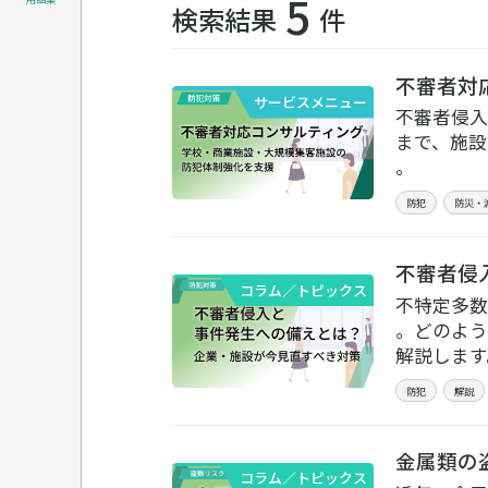
5
検索結果
件
不審者対
サービスメニュー
不審者侵入
まで、施設
。
防犯
防災・
不審者侵
コラム／トピックス
不特定多数
。どのよう
解説します
防犯
解説
金属類の
コラム／トピックス