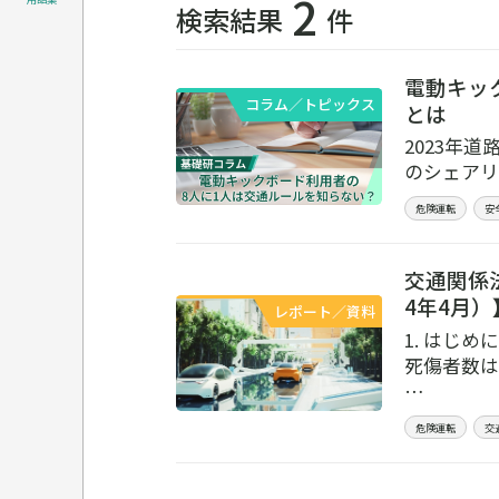
2
検索結果
件
電動キッ
コラム／トピックス
とは
2023年
のシェアリ
危険運転
安
交通関係
4年4月）
レポート／資料
1. はじ
死傷者数は
…
危険運転
交