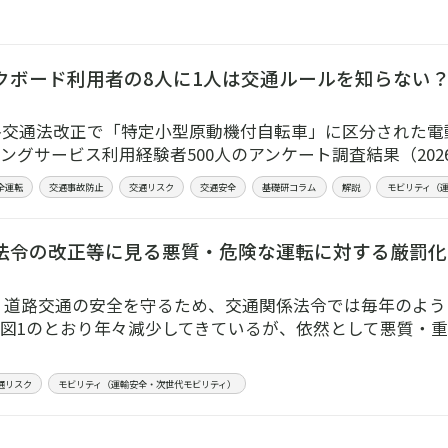
クボード利用者の8人に1人は交通ルールを知らない
道路交通法改正で「特定小型原動機付自転車」に区分された
ングサービス利用経験者500人のアンケート調査結果（202
全運転
交通事故防止
交通リスク
交通安全
基礎研コラム
解説
モビリティ（
法令の改正等に見る悪質・危険な運転に対する厳罰化
】
めに 道路交通の安全を守るため、交通関係法令では毎年のよ
図1のとおり年々減少してきているが、依然として悪質・
通リスク
モビリティ（運輸安全・次世代モビリティ）