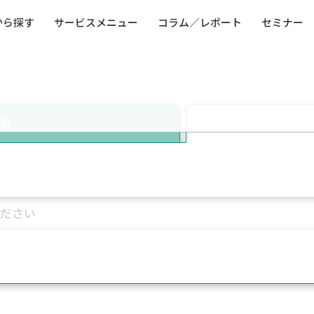
から探す
サービスメニュー
コラム／レポート
セミナー
ュー
ト
防災・減災・防犯（火災・爆発・落雷・台風・
コンサルタント略歴
コラム／トピックス
リスクマネジメント用語集
業界別支援事例
レポート／資料
発行書籍一覧
BCP／
Q
洪水・積雪・地震・盗難）
運営会社
健康経営・人事・組織課題解決支援（含むメン
モビリテ
タルヘルス・両立支援）
検索
人権・人的資本課題解決支援
安全文化
童福祉等
全社的リスク管理（ERM）
危機管理
コンプライアンス・内部統制
海外