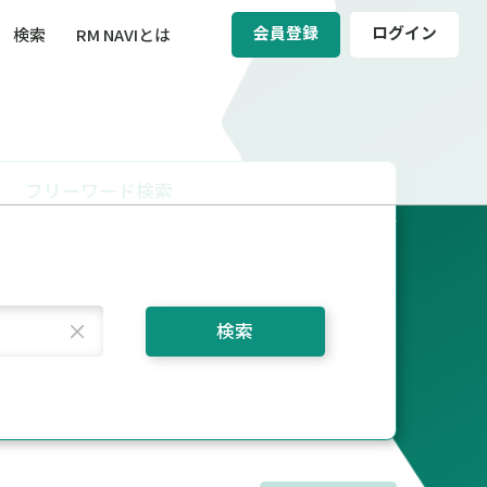
会員登録
ログイン
検索
RM NAVIとは
BCM（事業継続マネジメント）
ィ（運輸安全・次世代モビリティ）
フリーワード検索
醸成／労働安全衛生
検索