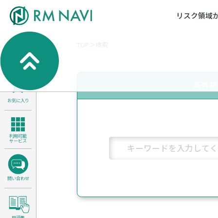
リスク領域
TOP
検索
気候変動・自然資本課題解決支援
各種サービスメニ
セミナー／イベン
RM NAVIとは
検索
よくある質問／FA
RM FOCUS
サイバーリスク／情報セキュリティ
条件
サステナビリティ経営支援
お気に入り
医療／介護／障害福祉／子ども・児
製品安全・食品安全
利用可能
サービス
問い合わせ
用語集