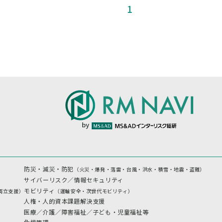
1
by
防災・減災・防犯
（火災・爆発・落雷・台風・洪水・積雪・地震・盗難）
サイバーリスク／情報セキュリティ
モビリティ
両立支援）
（運輸安全・次世代モビリティ）
人権・人的資本課題解決支援
医療／介護／障害福祉／子ども・児童福祉等