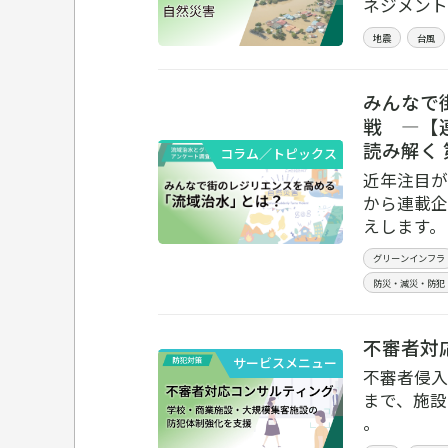
ネジメント
地震
台風
みんなで
戦 ―【
読み解く 
コラム／トピックス
近年注目が
から連載企
えします。
グリーンインフラ
防災・減災・防犯
不審者対
サービスメニュー
不審者侵入
まで、施設
。