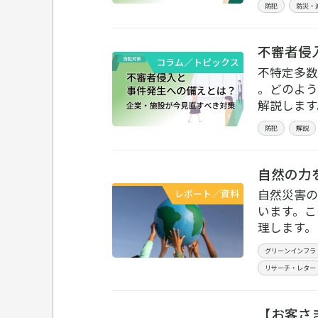
防犯
防災・
不審者侵
コラム／トピックス
不特定多数
。どのよう
解説します
防犯
解説
自然の力
自然災害の
レポート／資料
います。こ
理します。
グリーンインフラ
リサーチ・レター
【お客さ