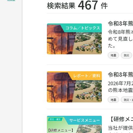
467
検索結果
件
令和8年
コラム／トピックス
令和8年熊
めて見直し
た。
地震
防災
令和8年
レポート／資料
2026年
の熊本地震
地震
防災・
【研修メ
サービスメニュー
当社が提供