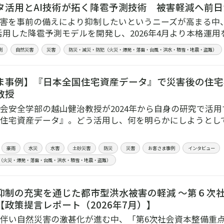
タ活用とAI技術が拓く降雹予測技術 被害軽減へ前
害を事前の備えにより抑制したいというニーズが高まる中
活用した降雹予測モデルを開発し、2026年4月より本格運
測
自然災害
災害
防災・減災・防犯（火災・爆発・落雷・台風・洪水・積雪・地震・盗難）
ま事例】『日本全国住宅資産データ』で災害後の住宅
教授
会安全学部の越山健治教授が2024年から自身の研究で活用
住宅資産データ』。どう活用し、何を明らかにしようとし
豪雨
水災
水害
土砂災害
防災
災害
お客さま事例
インタビュー
（火災・爆発・落雷・台風・洪水・積雪・地震・盗難）
抑制の充実を通じた都市型洪水被害の軽減 ～第６次
【政策提言レポート（2026年7月）】
伴い自然災害の激甚化が進む中、「第6次社会資本整備重点計