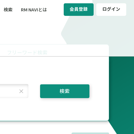
会員登録
ログイン
検索
RM NAVIとは
BCM（事業継続マネジメント）
ィ（運輸安全・次世代モビリティ）
フリーワード検索
醸成／労働安全衛生
検索