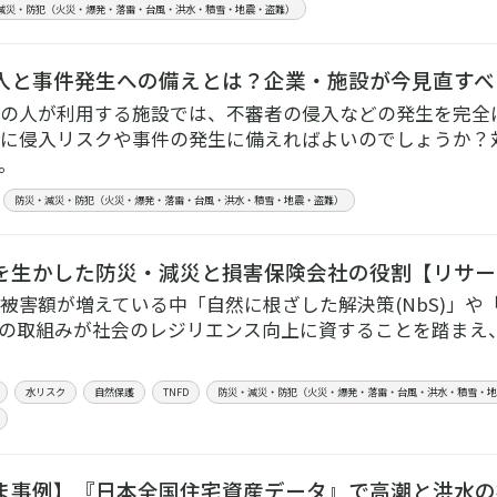
減災・防犯（火災・爆発・落雷・台風・洪水・積雪・地震・盗難）
入と事件発生への備えとは？企業・施設が今見直すべ
の人が利用する施設では、不審者の侵入などの発生を完全
に侵入リスクや事件の発生に備えればよいのでしょうか？
。
防災・減災・防犯（火災・爆発・落雷・台風・洪水・積雪・地震・盗難）
を生かした防災・減災と損害保険会社の役割【リサーチ
被害額が増えている中「自然に根ざした解決策(NbS)」や
の取組みが社会のレジリエンス向上に資することを踏まえ
水リスク
自然保護
TNFD
防災・減災・防犯（火災・爆発・落雷・台風・洪水・積雪・
ま事例】『日本全国住宅資産データ』で高潮と洪水の