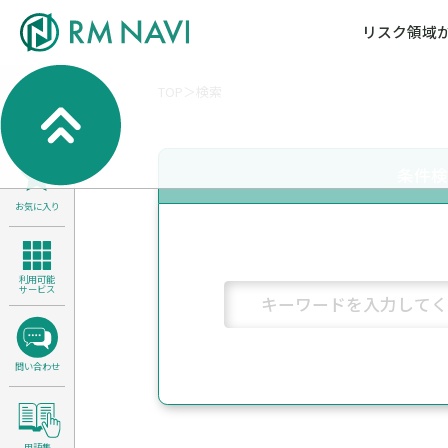
リスク領域
TOP
検索
気候変動・自然資本課題解決支援
各種サービスメニ
セミナー／イベン
RM NAVIとは
検索
よくある質問／FA
RM FOCUS
サイバーリスク／情報セキュリティ
条件
サステナビリティ経営支援
お気に入り
医療／介護／障害福祉／子ども・児
製品安全・食品安全
利用可能
サービス
問い合わせ
用語集