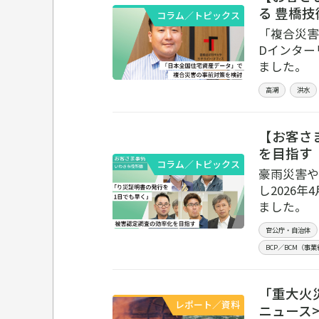
る 豊橋
コラム／トピックス
「複合災害
Dインター
ました。
高潮
洪水
【お客さ
を目指す
コラム／トピックス
豪雨災害や
し2026
ました。
官公庁・自治体
BCP／BCM（事
「重大火
レポート／資料
ニュース>