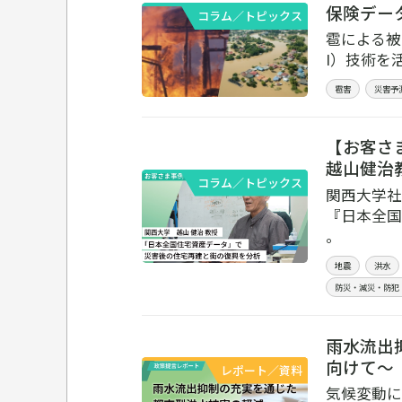
保険デー
コラム／トピックス
雹による被
I）技術を
雹害
災害予
【お客さ
越山健治
コラム／トピックス
関西大学社
『日本全国
。
地震
洪水
防災・減災・防犯
雨水流出
向けて～
レポート／資料
気候変動に