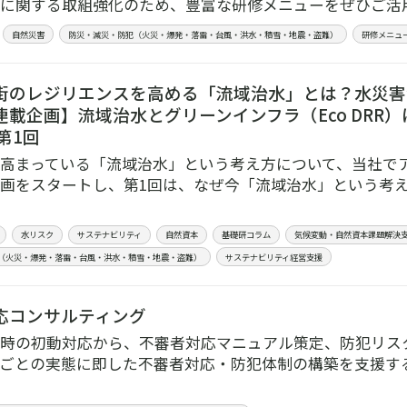
に関する取組強化のため、豊富な研修メニューをぜひご活
自然災害
防災・減災・防犯（火災・爆発・落雷・台風・洪水・積雪・地震・盗難）
研修メニュ
街のレジリエンスを高める「流域治水」とは？水災害
連載企画】流域治水とグリーンインフラ（Eco DRR
第1回
高まっている「流域治水」という考え方について、当社で
画をスタートし、第1回は、なぜ今「流域治水」という考
水リスク
サステナビリティ
自然資本
基礎研コラム
気候変動・自然資本課題解決
（火災・爆発・落雷・台風・洪水・積雪・地震・盗難）
サステナビリティ経営支援
応コンサルティング
時の初動対応から、不審者対応マニュアル策定、防犯リス
ごとの実態に即した不審者対応・防犯体制の構築を支援す