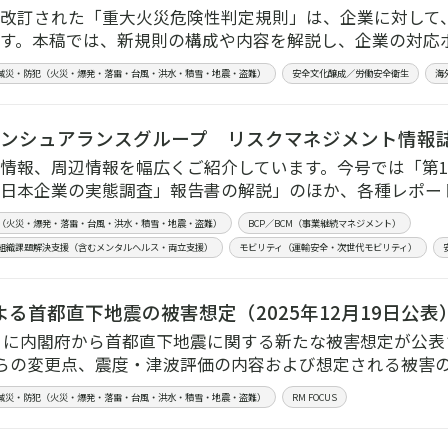
改訂された「重大火災危険性判定規則」は、企業に対して
す。本稿では、新規則の構成や内容を解説し、企業の対応
減災・防犯（火災・爆発・落雷・台風・洪水・積雪・地震・盗難）
安全文化醸成／労働安全衛生
海
インシュアランスグループ リスクマネジメント情報誌 【
情報、周辺情報を幅広くご紹介しています。今号では「第10
日本企業の実態調査」報告書の解説」のほか、各種レポー
（火災・爆発・落雷・台風・洪水・積雪・地震・盗難）
BCP／BCM（事業継続マネジメント）
組織課題解決支援（含むメンタルヘルス・両立支援）
モビリティ（運輸安全・次世代モビリティ）
る首都直下地震の被害想定（2025年12月19日公表）【
12月に内閣府から首都直下地震に関する新たな被害想定が公
からの変更点、震度・津波評価の内容および想定される被害
減災・防犯（火災・爆発・落雷・台風・洪水・積雪・地震・盗難）
RM FOCUS