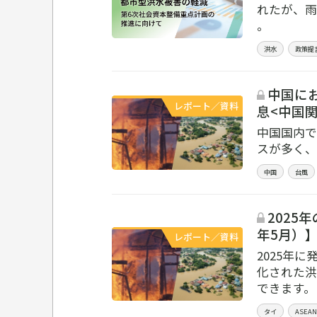
れたが、雨
。
洪水
政策提
中国にお
レポート／資料
息<中国関
中国国内で
スが多く、
中国
台風
2025年の
年5月）
レポート／資料
2025年
化された洪
できます。
タイ
ASEAN