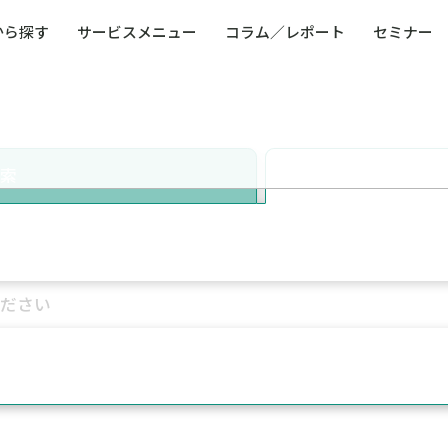
から探す
サービスメニュー
コラム／レポート
セミナー
ュー
ト
防災・減災・防犯（火災・爆発・落雷・台風・
コンサルタント略歴
コラム／トピックス
リスクマネジメント用語集
業界別支援事例
レポート／資料
発行書籍一覧
BCP／
Q
洪水・積雪・地震・盗難）
運営会社
健康経営・人事・組織課題解決支援（含むメン
モビリテ
タルヘルス・両立支援）
検索
人権・人的資本課題解決支援
安全文化
童福祉等
全社的リスク管理（ERM）
危機管理
コンプライアンス・内部統制
海外