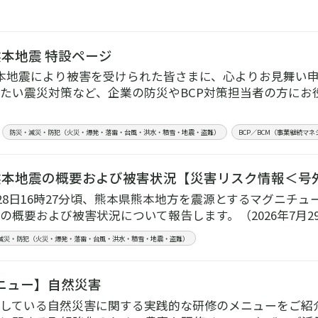
熊本地震 特設ページ
本地震により被害を受けられた皆さまに、心よりお見舞い
たい震災対策など、企業の防災やBCP対策担当者の方にお
防災・減災・防犯（火災・爆発・落雷・台風・洪水・積雪・地震・盗難）
BCP／BCM（事業継続マ
熊本地震の概要および被害状況【災害リスク情報＜号外
7月28日16時27分頃、熊本県熊本地方を震源とするマグニチュ
の概要および被害状況について報告します。（2026年7月2
減災・防犯（火災・爆発・落雷・台風・洪水・積雪・地震・盗難）
ニュー】自然災害
している自然災害に関する実践的な研修のメニューをご紹