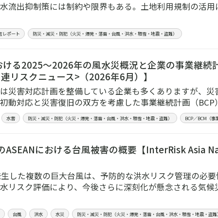
水流出抑制策には制約や限界もある。土地利用規制の活用
言レポート
防災・減災・防犯（火災・爆発・落雷・台風・洪水・積雪・地震・盗難）
ける2025～2026年の風水災概況と企業の事業継続
連リスクニュース>（2026年6月）】
は災害対応計画を整備している企業も多くありますが、災
初動対応と災害復旧の双方を考慮した事業継続計画（BCP
水害
防災・減災・防犯（火災・爆発・落雷・台風・洪水・積雪・地震・盗難）
BCP／BCM（
ASEANにおける台風被害の概要【InterRisk Asia Natura
】
に発生した複数の巨大台風は、予防的な洪水リスク管理の必
水リスク評価により、今後さらに深刻化が懸念される気候
台風
洪水
水災
防災・減災・防犯（火災・爆発・落雷・台風・洪水・積雪・地震・盗難