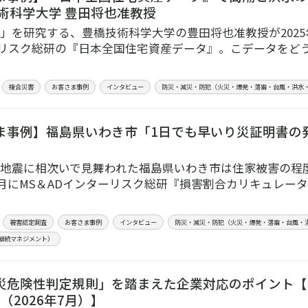
技術科学大学 豊田将也准教授
」を研究する、豊橋技術科学大学の豊田将也准教授が2025
リスク総研の『日本全国住宅資産データ』。こデータをど
複合災害
お客さま事例
インタビュー
防災・減災・防犯（火災・爆発・落雷・台風・洪水
ま事例】福島県いわき市「1日でも早いり災証明書の
地震に相次いで見舞われた福島県いわき市は住家被害の程
年4月にMS＆ADインターリスク総研『損害割合カリキュレ
被害認定調査
お客さま事例
インタビュー
防災・減災・防犯（火災・爆発・落雷・台風・
業継続マネジメント）
災危険性判定規則」を踏まえた企業対応のポイント【
（2026年7月）】