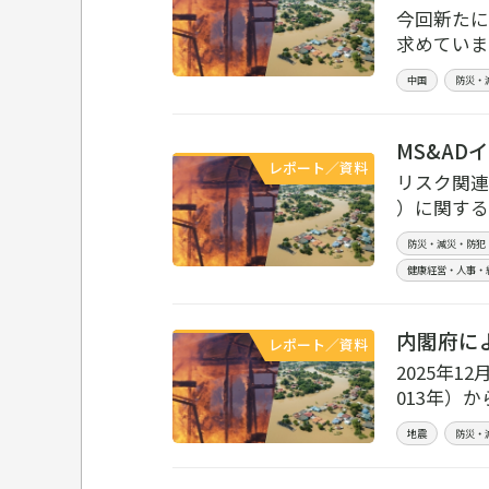
今回新たに
求めていま
中国
防災・
MS&AD
レポート／資料
リスク関連
）に関する
防災・減災・防犯
健康経営・人事・
内閣府によ
レポート／資料
2025年
013年）
地震
防災・