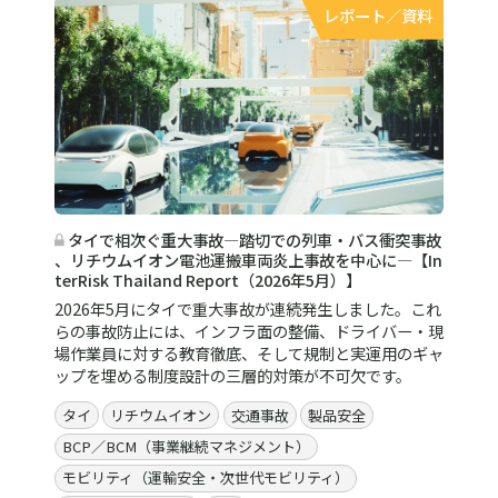
レポート／資料
タイで相次ぐ重大事故―踏切での列車・バス衝突事故
、リチウムイオン電池運搬車両炎上事故を中心に―【In
terRisk Thailand Report（2026年5月）】
2026年5月にタイで重大事故が連続発生しました。これ
らの事故防止には、インフラ面の整備、ドライバー・現
場作業員に対する教育徹底、そして規制と実運用のギャ
ップを埋める制度設計の三層的対策が不可欠です。
タイ
リチウムイオン
交通事故
製品安全
BCP／BCM（事業継続マネジメント）
モビリティ（運輸安全・次世代モビリティ）