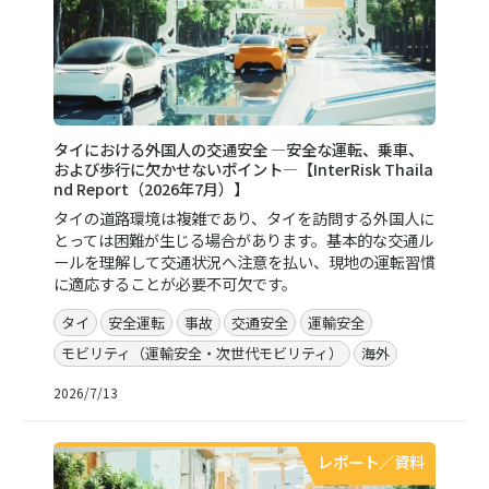
タイにおける外国人の交通安全 ―安全な運転、乗車、
および歩行に欠かせないポイント―【InterRisk Thaila
nd Report（2026年7月）】
タイの道路環境は複雑であり、タイを訪問する外国人に
とっては困難が生じる場合があります。基本的な交通ル
ールを理解して交通状況へ注意を払い、現地の運転習慣
に適応することが必要不可欠です。
タイ
安全運転
事故
交通安全
運輸安全
モビリティ（運輸安全・次世代モビリティ）
海外
2026/7/13
レポート／資料