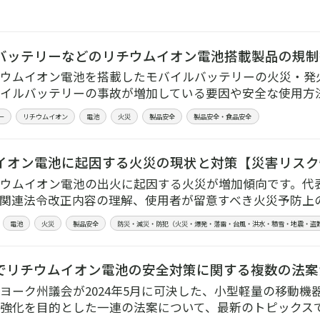
バッテリーなどのリチウムイオン電池搭載製品の規制
ウムイオン電池を搭載したモバイルバッテリーの火災・発
イルバッテリーの事故が増加している要因や安全な使用方
ー
リチウムイオン
電池
火災
製品安全
製品安全・食品安全
イオン電池に起因する火災の現状と対策【災害リスク情
ウムイオン電池の出火に起因する火災が増加傾向です。代
関連法令改正内容の理解、使用者が留意すべき火災予防上
電池
火災
製品安全
防災・減災・防犯（火災・爆発・落雷・台風・洪水・積雪・地震・盗
でリチウムイオン電池の安全対策に関する複数の法案
ヨーク州議会が2024年5月に可決した、小型軽量の移動
強化を目的とした一連の法案について、最新のトピックス