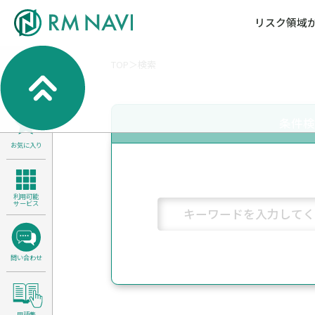
リスク領域
TOP
検索
気候変動・自然資本課題解決支援
各種サービスメニ
セミナー／イベン
RM NAVIとは
検索
よくある質問／FA
RM FOCUS
サイバーリスク／情報セキュリティ
条件
サステナビリティ経営支援
お気に入り
医療／介護／障害福祉／子ども・児
製品安全・食品安全
利用可能
サービス
問い合わせ
用語集