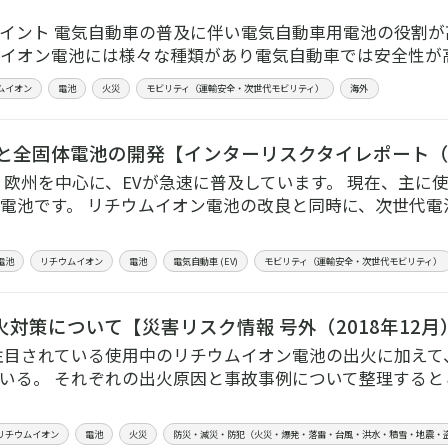
イント 電気自動車の普及に伴い電気自動車用電池の役割が
イオン電池には様々な種類があり電気自動車では安全性が
ムイオン
電池
火災
モビリティ（運輸安全・次世代モビリティ）
海外
及と全固体電池の開発【インターリスクタイレポート（2
、欧州を中心に、EVが急速に普及しています。 現在、主に
電池です。 リチウムイオン電池の改良と同時に、次世代電
電池
リチウムイオン
電池
電気自動車 (EV)
モビリティ（運輸安全・次世代モビリティ）
対策について【災害リスク情報 号外（2018年12月
注目されている使用中のリチウムイオン電池の出火に加えて
いる。 それぞれの出火原因と事故事例について整理すると
リチウムイオン
電池
火災
防災・減災・防犯（火災・爆発・落雷・台風・洪水・積雪・地震・