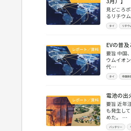
3月）】
見どころポ
るリチウム
タイ
リチウ
EVの普
レポート／資料
要旨 中国
ウムイオン
代…
タイ
全固体
電池の出火
レポート／資料
要旨 近年
も発生して
めた。 …
バッテリー