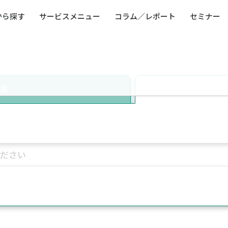
から探す
サービスメニュー
コラム／レポート
セミナー
ュー
ト
防災・減災・防犯（火災・爆発・落雷・台風・
コンサルタント略歴
コラム／トピックス
リスクマネジメント用語集
業界別支援事例
レポート／資料
発行書籍一覧
BCP／
Q
洪水・積雪・地震・盗難）
運営会社
健康経営・人事・組織課題解決支援（含むメン
モビリテ
タルヘルス・両立支援）
検索
人権・人的資本課題解決支援
安全文化
童福祉等
全社的リスク管理（ERM）
危機管理
コンプライアンス・内部統制
海外