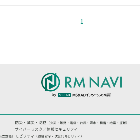
1
by
防災・減災・防犯
（火災・爆発・落雷・台風・洪水・積雪・地震・盗難）
サイバーリスク／情報セキュリティ
モビリティ
両立支援）
（運輸安全・次世代モビリティ）