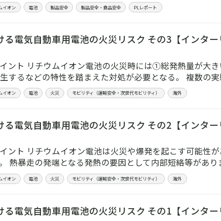
ムイオン
電池
製品安全
製品安全・食品安全
PLレポート
ける電気自動車用電池の火災リスク その3【インターリス
イント リチウムイオン電池の火災時には①総発熱量が大
生するなどの特性を踏まえた対処が必要となる。 複数の
ムイオン
電池
火災
モビリティ（運輸安全・次世代モビリティ）
海外
ける電気自動車用電池の火災リスク その2【インターリス
イント リチウムイオン電池は火災や爆発を起こす可能性が
。 熱暴走の発端となる発熱の要因として内部短絡等がありま
ムイオン
電池
火災
モビリティ（運輸安全・次世代モビリティ）
海外
ける電気自動車用電池の火災リスク その1【インターリス