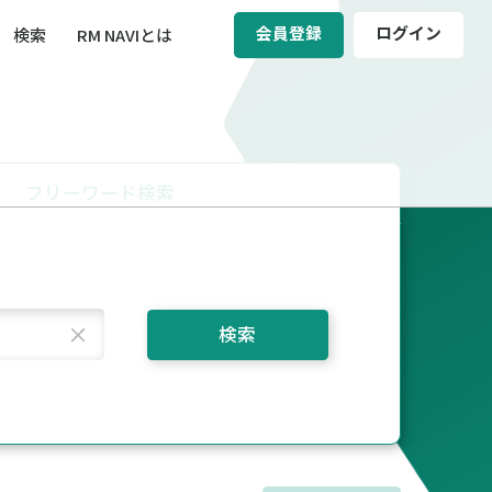
会員登録
ログイン
検索
RM NAVIとは
BCM（事業継続マネジメント）
ィ（運輸安全・次世代モビリティ）
フリーワード検索
醸成／労働安全衛生
検索