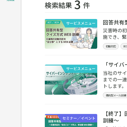
3
検索結果
件
回答共有
サービスメニュー
災害時の初
施でき、緊
初動対応
B
「サイバ
サービスメニュー
当社のサイ
までの一連
トします。
標的型メール訓練
【終了】
セミナー／イベント
訓練～