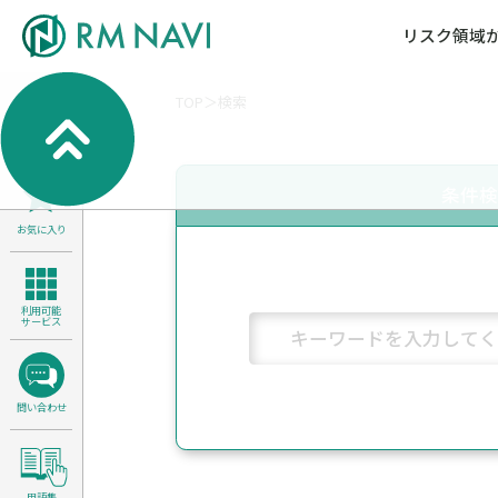
リスク領域
TOP
検索
気候変動・自然資本課題解決支援
各種サービスメニ
セミナー／イベン
RM NAVIとは
検索
よくある質問／FA
RM FOCUS
サイバーリスク／情報セキュリティ
条件
サステナビリティ経営支援
お気に入り
医療／介護／障害福祉／子ども・児
製品安全・食品安全
利用可能
サービス
問い合わせ
用語集