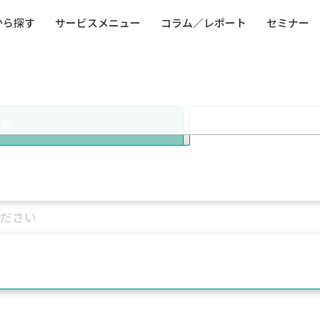
から探す
サービスメニュー
コラム／レポート
セミナー
ュー
ト
防災・減災・防犯（火災・爆発・落雷・台風・
コンサルタント略歴
コラム／トピックス
リスクマネジメント用語集
業界別支援事例
レポート／資料
発行書籍一覧
BCP／
Q
洪水・積雪・地震・盗難）
運営会社
健康経営・人事・組織課題解決支援（含むメン
モビリテ
タルヘルス・両立支援）
検索
人権・人的資本課題解決支援
安全文化
童福祉等
全社的リスク管理（ERM）
危機管理
コンプライアンス・内部統制
海外