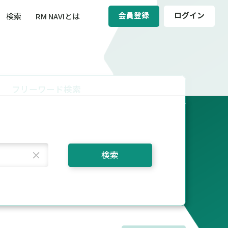
会員登録
ログイン
検索
RM NAVIとは
BCM（事業継続マネジメント）
ィ（運輸安全・次世代モビリティ）
フリーワード検索
醸成／労働安全衛生
検索