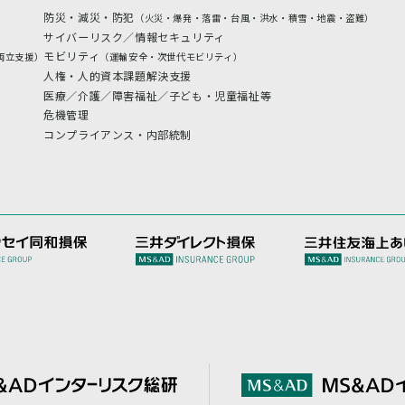
防災・減災・防犯
（火災・爆発・落雷・台風・洪水・積雪・地震・盗難）
サイバーリスク／情報セキュリティ
モビリティ
両立支援）
（運輸安全・次世代モビリティ）
人権・人的資本課題解決支援
医療／介護／障害福祉／子ども・児童福祉等
危機管理
コンプライアンス・内部統制