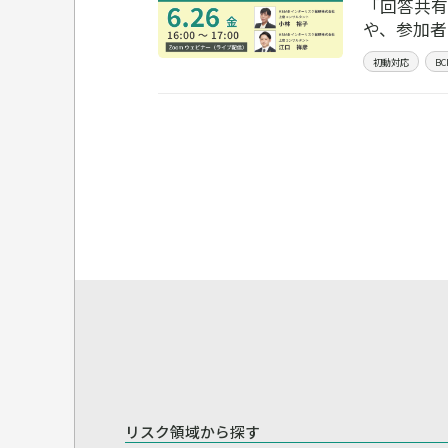
「回答共有
や、参加者
初動対応
B
リスク領域から探す