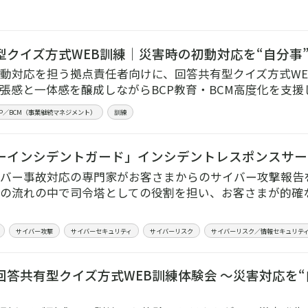
型クイズ方式WEB訓練｜災害時の初動対応を“自分事”
動対応を担う拠点責任者向けに、回答共有型クイズ方式WE
張感と一体感を醸成しながらBCP教育・BCM高度化を支援
CP／BCM（事業継続マネジメント）
訓練
ーインシデントガード」インシデントレスポンスサー
バー事故対応の専門家がお客さまからのサイバー攻撃報告
の流れの中で司令塔としての役割を担い、お客さまが的確
サイバー攻撃
サイバーセキュリティ
サイバーリスク
サイバーリスク／情報セキュリテ
回答共有型クイズ方式WEB訓練体験会 ～災害対応を“