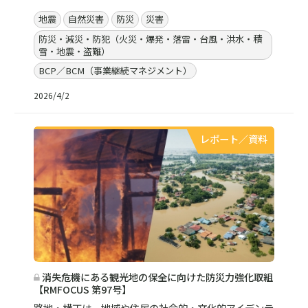
地震
自然災害
防災
災害
防災・減災・防犯（火災・爆発・落雷・台風・洪水・積
雪・地震・盗難）
BCP／BCM（事業継続マネジメント）
2026/4/2
レポート／資料
消失危機にある観光地の保全に向けた防災力強化取組
【RMFOCUS 第97号】
路地・横丁は、地域や住民の社会的・文化的アイデンテ