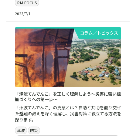
RM FOCUS
2023/7/1
コラム／トピックス
「津波てんでんこ」を正しく理解しよう～災害に強い組
織づくりへの第一歩～
「津波てんでんこ」の真意とは？自助と共助を織り交ぜ
た避難の教えを深く理解し、災害対策に役立てる方法を
探ります。
津波
防災