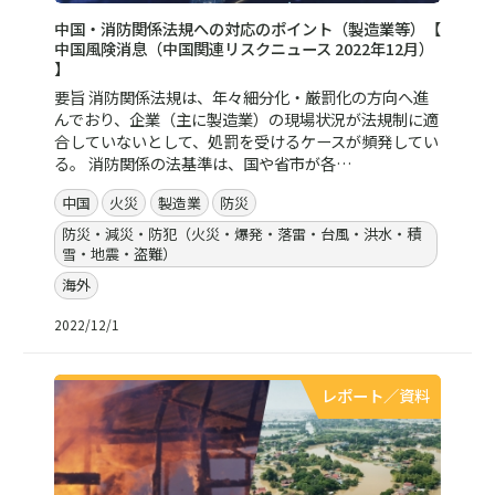
中国・消防関係法規への対応のポイント（製造業等）【
中国風険消息（中国関連リスクニュース 2022年12月）
】
要旨 消防関係法規は、年々細分化・厳罰化の方向へ進
んでおり、企業（主に製造業）の現場状況が法規制に適
合していないとして、処罰を受けるケースが頻発してい
る。 消防関係の法基準は、国や省市が各…
中国
火災
製造業
防災
防災・減災・防犯（火災・爆発・落雷・台風・洪水・積
雪・地震・盗難）
海外
2022/12/1
レポート／資料