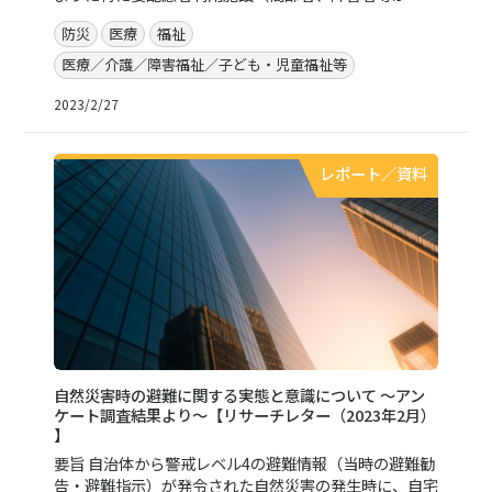
防災
医療
福祉
医療／介護／障害福祉／子ども・児童福祉等
2023/2/27
レポート／資料
自然災害時の避難に関する実態と意識について ～アン
ケート調査結果より～【リサーチレター（2023年2月）
】
要旨 自治体から警戒レベル4の避難情報（当時の避難勧
告・避難指示）が発令された自然災害の発生時に、自宅