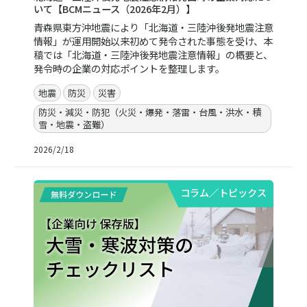
いて【BCMニュース（2026年2月）】
青森県東方沖地震により「北海道・三陸沖後発地震注意
情報」が運用開始以来初めて発令された事態を受け、本
稿では「北海道・三陸沖後発地震注意情報」の概要と、
発令時の企業の対応ポイントを整理します。
地震
防災
災害
防災・減災・防犯（火災・爆発・落雷・台風・洪水・積
雪・地震・盗難）
2026/2/18
コラム／トピックス