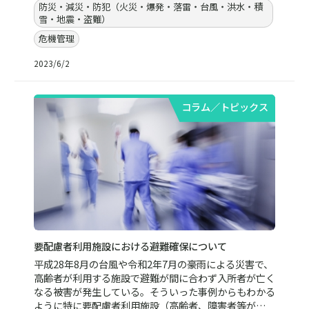
防災・減災・防犯（火災・爆発・落雷・台風・洪水・積
雪・地震・盗難）
危機管理
2023/6/2
コラム／トピックス
要配慮者利用施設における避難確保について
平成28年8月の台風や令和2年7月の豪雨による災害で、
高齢者が利用する施設で避難が間に合わず入所者が亡く
なる被害が発生している。そういった事例からもわかる
ように特に要配慮者利用施設（高齢者、障害者等が…