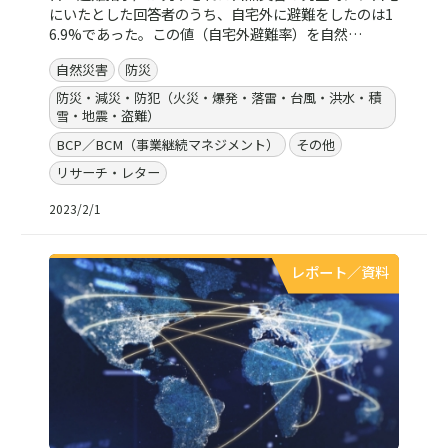
にいたとした回答者のうち、自宅外に避難をしたのは1
6.9%であった。この値（自宅外避難率）を自然…
自然災害
防災
防災・減災・防犯（火災・爆発・落雷・台風・洪水・積
雪・地震・盗難）
BCP／BCM（事業継続マネジメント）
その他
リサーチ・レター
2023/2/1
レポート／資料