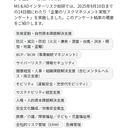
MS＆ADインターリスク総研では、2025年9月10日まで
の14日間にわたり「企業のリスクマネジメント実態ア
ンケート」を実施しました。このアンケート結果の概要
をご紹介します。
気候変動・自然資本課題解決支援
防災・減災・防犯（火災・爆発・落雷・台風・洪水・積
雪・地震・盗難）
BCP／BCM（事業継続マネジメント）
サイバーリスク／情報セキュリティ
健康経営・人事・組織課題解決支援（含むメンタルヘル
ス・両立支援）
モビリティ（運輸安全・次世代モビリティ）
サステナビリティ経営支援
人権・人的資本課題解決支援
安全文化醸成／労働安全衛生
医療／介護／障害福祉／子ども・児童福祉等
全社的リスク管理（ERM）
危機管理