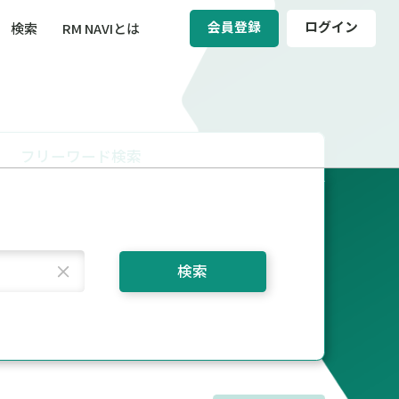
会員登録
ログイン
検索
RM NAVIとは
BCM（事業継続マネジメント）
ィ（運輸安全・次世代モビリティ）
フリーワード検索
醸成／労働安全衛生
検索