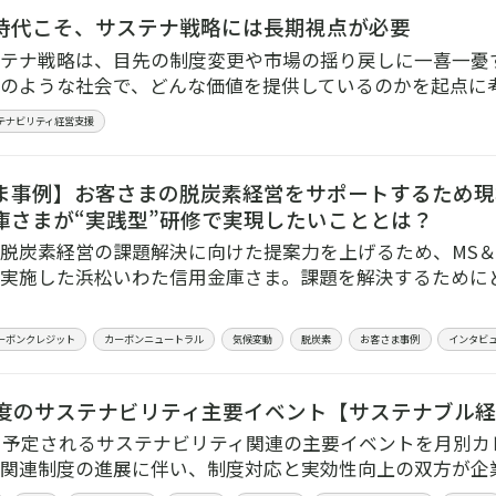
時代こそ、サステナ戦略には長期視点が必要
テナ戦略は、目先の制度変更や市場の揺り戻しに一喜一憂す
のような社会で、どんな価値を提供しているのかを起点に
テナビリティ経営支援
ま事例】お客さまの脱炭素経営をサポートするため現
庫さまが“実践型”研修で実現したいこととは？
脱炭素経営の課題解決に向けた提案力を上げるため、MS＆
実施した浜松いわた信用金庫さま。課題を解決するために
ーボンクレジット
カーボンニュートラル
気候変動
脱炭素
お客さま事例
インタビ
年度のサステナビリティ主要イベント【サステナブル経
度に予定されるサステナビリティ関連の主要イベントを月別
関連制度の進展に伴い、制度対応と実効性向上の双方が企