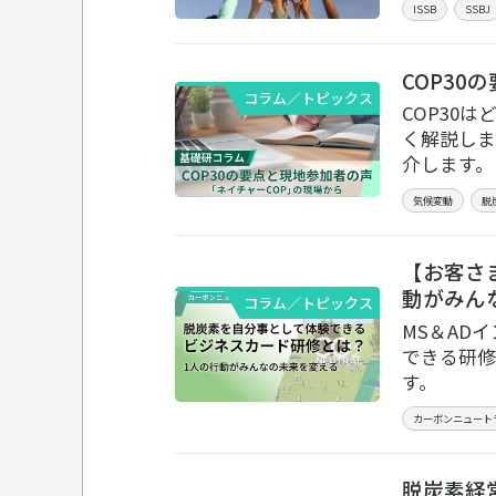
ISSB
SSBJ
COP3
コラム／トピックス
COP30
く解説しま
介します。
気候変動
脱
【お客さ
動がみん
コラム／トピックス
MS＆AD
できる研修
す。
カーボンニュート
脱炭素経