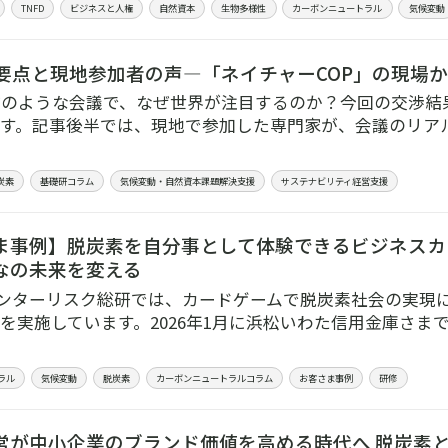
TNFD
ビジネスと人権
自然資本
生物多様性
カーボンニュートラル
気候変動
0の要点と現地参加者の声―「ネイチャーCOP」の現場
はどのような会議で、なぜ世界が注目するのか？今回の交渉
す。記事後半では、現地で参加した専門家が、会議のリア
炭素
基礎研コラム
気候変動・自然資本課題解決支援
サステナビリティ経営支援
ま事例】脱炭素を自分事として体験できるビジネスカ
なの未来を変える
インターリスク総研では、カードゲームで脱炭素社会の実現
を実施しています。2026年1月に浜松いわた信用金庫さま
ラル
気候変動
脱炭素
カーボンニュートラルコラム
お客さま事例
研修
営が中小企業のブランド価値を高める時代へ 脱炭素