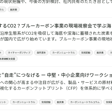
の現状把握や、今後の方針検討、社内共有のたたき台とし
ラル
脱炭素
するCO2？ブルーカーボン事業の現場視察会で学ぶ
沿岸生態系がCO2を吸収して海底や深海に蓄積された炭素
が国内で広がり始めています。ブルーカーボン事業の現地
ト
ネイチャーポジティブ
自然資本
カーボンニュートラル
気候変動
脱炭素
本課題解決支援
定を“自走”につなげる ー 中堅・中小企業向けワークシ
への関心が高まる中注目が広がる、製品・サービスの原材
視化するカーボンフットプリント（CFP）を体系的に学べ
リント
カーボンニュートラル
気候変動
脱炭素
カーボンニュートラルコラム
気候