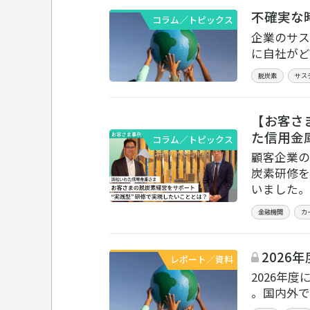
不確実な
コラム／トピックス
企業のサス
に自社がど
脱炭素
サス
【お客さ
た信用金
コラム／トピックス
顧客企業の
炭素研修を
いました。
金融機関
カ
2026
レポート／資料
2026年
。国内外で