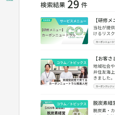
29
検索結果
件
【研修メ
サービスメニュー
当社が提供
けるリスク
カーボンニュート
【お客さ
コラム／トピックス
地域社会や
井住友海上
きました。
カーボンクレジッ
脱炭素経
コラム／トピックス
脱炭素・カ