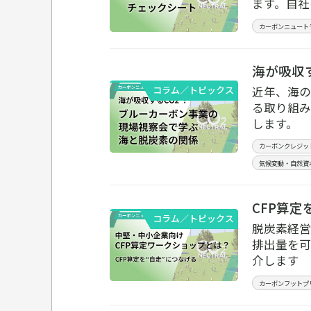
ます。自社
カーボンニュート
海が吸収
近年、海の
コラム／トピックス
る取り組み
します。
カーボンクレジッ
気候変動・自然資
CFP算
コラム／トピックス
脱炭素経営
排出量を可
介します
カーボンフットプ