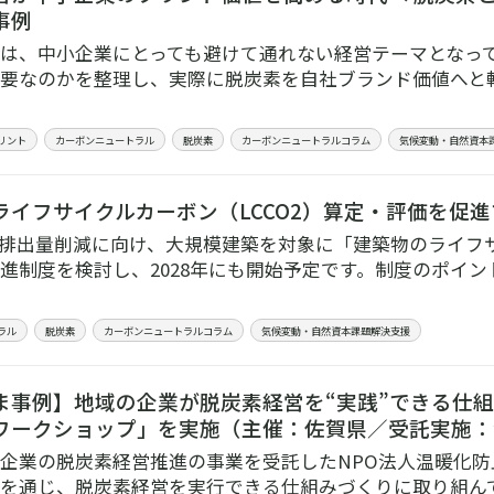
事例
は、中小企業にとっても避けて通れない経営テーマとなっ
要なのかを整理し、実際に脱炭素を自社ブランド価値へと
リント
カーボンニュートラル
脱炭素
カーボンニュートラルコラム
気候変動・自然資本
ライフサイクルカーボン（LCCO2）算定・評価を促
2排出量削減に向け、大規模建築を対象に「建築物のライフサ
進制度を検討し、2028年にも開始予定です。制度のポイ
ラル
脱炭素
カーボンニュートラルコラム
気候変動・自然資本課題解決支援
ま事例】地域の企業が脱炭素経営を“実践”できる仕組
ワークショップ」を実施（主催：佐賀県／受託実施：
企業の脱炭素経営推進の事業を受託したNPO法人温暖化
を通じ、脱炭素経営を実行できる仕組みづくりに取り組ん