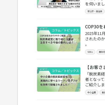
を伺いまし
官公庁・自治体
COP3
コラム／トピックス
2025年
されたのか
。
SDGs
再生
【お客さ
コラム／トピックス
「脱炭素経
者となって
ご紹介しま
中小企業
脱