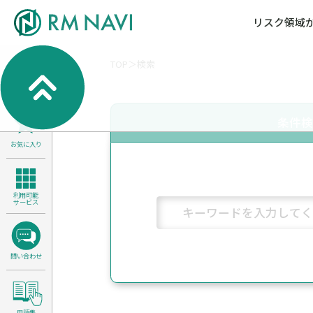
リスク領域
TOP
検索
気候変動・自然資本課題解決支援
各種サービスメニ
セミナー／イベン
RM NAVIとは
検索
よくある質問／FA
RM FOCUS
サイバーリスク／情報セキュリティ
条件
サステナビリティ経営支援
お気に入り
医療／介護／障害福祉／子ども・児
製品安全・食品安全
利用可能
サービス
問い合わせ
用語集