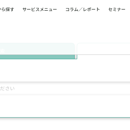
から探す
サービスメニュー
コラム／レポート
セミナー
ュー
ト
防災・減災・防犯（火災・爆発・落雷・台風・
コンサルタント略歴
コラム／トピックス
リスクマネジメント用語集
業界別支援事例
レポート／資料
発行書籍一覧
BCP／
Q
洪水・積雪・地震・盗難）
運営会社
健康経営・人事・組織課題解決支援（含むメン
モビリテ
タルヘルス・両立支援）
検索
人権・人的資本課題解決支援
安全文化
童福祉等
全社的リスク管理（ERM）
危機管理
コンプライアンス・内部統制
海外