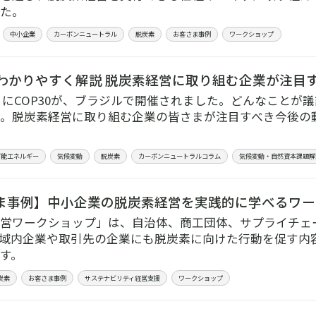
た。
中小企業
カーボンニュートラル
脱炭素
お客さま事例
ワークショップ
0をわかりやすく解説 脱炭素経営に取り組む企業が注目
11月にCOP30が、ブラジルで開催されました。どんなこと
。脱炭素経営に取り組む企業の皆さまが注目すべき今後の
可能エネルギー
気候変動
脱炭素
カーボンニュートラルコラム
気候変動・自然資本課題解
ま事例】中小企業の脱炭素経営を実践的に学べるワー
営ワークショップ」は、自治体、商工団体、サプライチェ
域内企業や取引先の企業にも脱炭素に向けた行動を促す内
す。
炭素
お客さま事例
サステナビリティ経営支援
ワークショップ