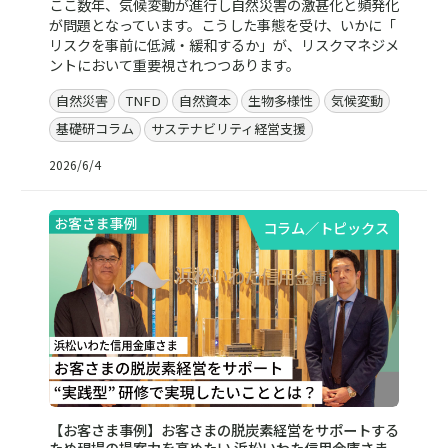
ここ数年、気候変動が進行し自然災害の激甚化と頻発化
が問題となっています。こうした事態を受け、いかに「
リスクを事前に低減・緩和するか」が、リスクマネジメ
ントにおいて重要視されつつあります。
自然災害
TNFD
自然資本
生物多様性
気候変動
基礎研コラム
サステナビリティ経営支援
2026/6/4
コラム／トピックス
【お客さま事例】お客さまの脱炭素経営をサポートする
ため現場の提案力を高めたい 浜松いわた信用金庫さま