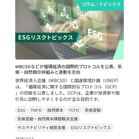
コラム／トピックス
WBCSDなどが循環経済の国際的プロトコルを公表、気
候・自然開示枠組みと連動を志向
世界経済人会議（WBCSD）と国連環境計画（UNEP）
は、「循環経済に関する国際的なプロトコル（GCP）
」の初版を公表しました。GCPは、企業が投資家や取
引先に説明しやすくするのが主な目的です。
ESG
TNFD
自然資本
TCFD
気候変動
気候変動・自然資本課題解決支援
サステナビリティ経営支援
ESGリスクトピックス
2026/2/17