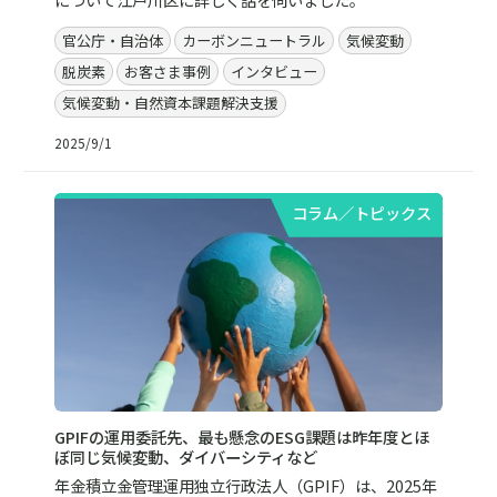
官公庁・自治体
カーボンニュートラル
気候変動
脱炭素
お客さま事例
インタビュー
気候変動・自然資本課題解決支援
2025/9/1
コラム／トピックス
GPIFの運用委託先、最も懸念のESG課題は昨年度とほ
ぼ同じ気候変動、ダイバーシティなど
年金積立金管理運用独立行政法人（GPIF）は、2025年