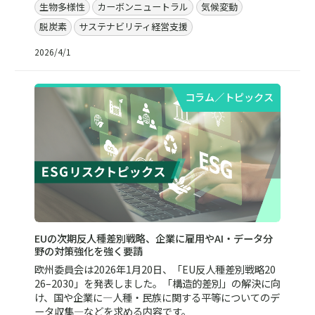
生物多様性
カーボンニュートラル
気候変動
脱炭素
サステナビリティ経営支援
2026/4/1
コラム／トピックス
EUの次期反人種差別戦略、企業に雇用やAI・データ分
野の対策強化を強く要請
欧州委員会は2026年1月20日、「EU反人種差別戦略20
26–2030」を発表しました。「構造的差別」の解決に向
け、国や企業に―人種・民族に関する平等についてのデ
ータ収集―などを求める内容です。