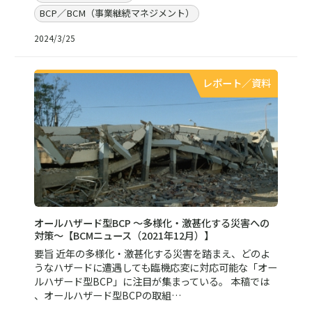
BCP／BCM（事業継続マネジメント）
2024/3/25
レポート／資料
オールハザード型BCP ～多様化・激甚化する災害への
対策～【BCMニュース（2021年12月）】
要旨 近年の多様化・激甚化する災害を踏まえ、どのよ
うなハザードに遭遇しても臨機応変に対応可能な「オー
ルハザード型BCP」に注目が集まっている。 本稿では
、オールハザード型BCPの取組…