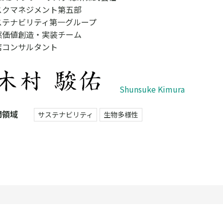
スクマネジメント第五部
ステナビリティ第一グループ
然価値創造・実装チーム
席コンサルタント
Shunsuke Kimura
門領域
サステナビリティ
生物多様性