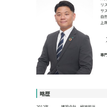
リ
サ
自
上
専
略歴
2012年
建設会社 緑地担当