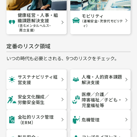
健康経営・人事・組
モビリティ
織課題解決支援
（運輸安全・次世代モビリテ
ィ）
（含むメンタルヘルス・
両立支援）
定番のリスク領域
いつの時代も必要とされる、9つのリスクをチェック。
サステナビリティ経
人権・人的資本課題
営支援
解決支援
医療／介護／
安全文化醸成／
障害福祉／
子ども・
労働安全衛生
児童福祉等
全社的リスク管理
危機管理
（ERM）
製品安全・
コンプライアンス・