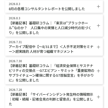
2026.8.3
8月の各種コンサルタントレポートを公開しました
2026.8.3
【新着記事】基礎研コラム｜「東京は“ブラックホー
ル”なのか？ 人口集中の実情と人口減少時代の街づく
り」を公開しました
2026.7.31
アーカイブ配信中【～8/31まで】＜人手不足対策セミナ
ー＞超実践的 人材が育つ組織マネジメント
2026.7.30
【新着記事】基礎研コラム｜「経済安全保障とサステナ
ビリティの交接点 ―G7エビアン・サミット「重要鉱物の
サプライチェーン確保に関するG7首脳宣言」を手がかり
に」を公開しました
2026.7.28
【新着記事】「サイバーインシデント発生時の情報開示
｜初報・続報・記者会見の判断と留意点」を公開しまし
た