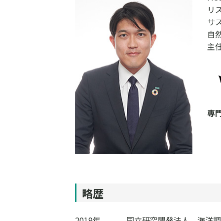
リ
サ
自
主
専
略歴
2019年
国立研究開発法人 海洋調