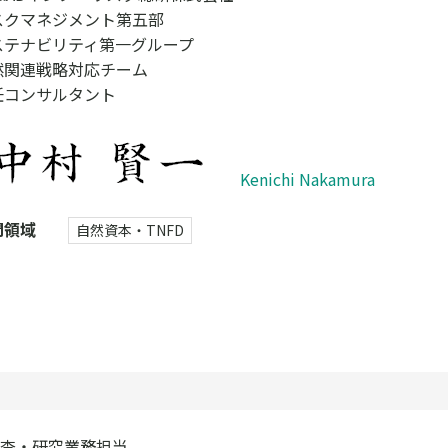
スクマネジメント第五部
ステナビリティ第一グループ
然関連戦略対応チーム
任コンサルタント
Kenichi Nakamura
門領域
自然資本・TNFD
査・研究業務担当