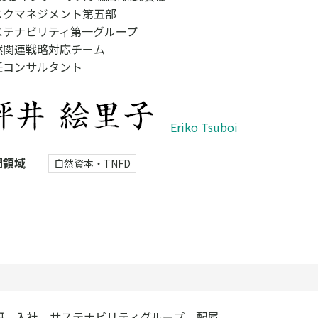
スクマネジメント第五部
ステナビリティ第一グループ
然関連戦略対応チーム
任コンサルタント
Eriko Tsuboi
門領域
自然資本・TNFD
総研 入社 サステナビリティグループ 配属