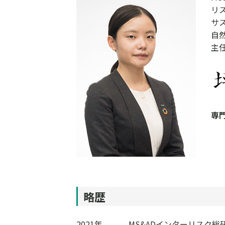
リ
サ
自
主
専
略歴
2021年
MS&ADインターリスク