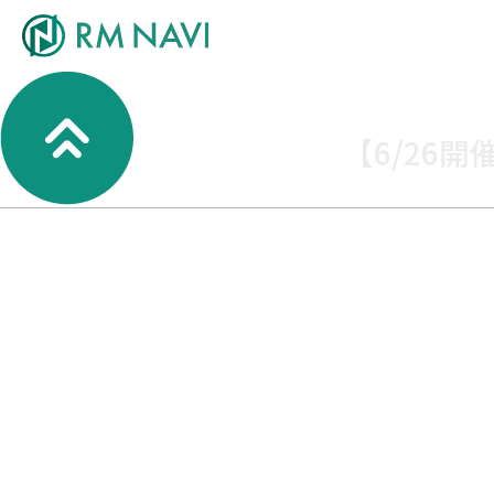
【6/26