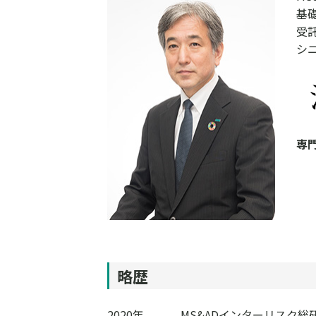
基
受
シ
専
略歴
2020年
MS&ADインターリスク