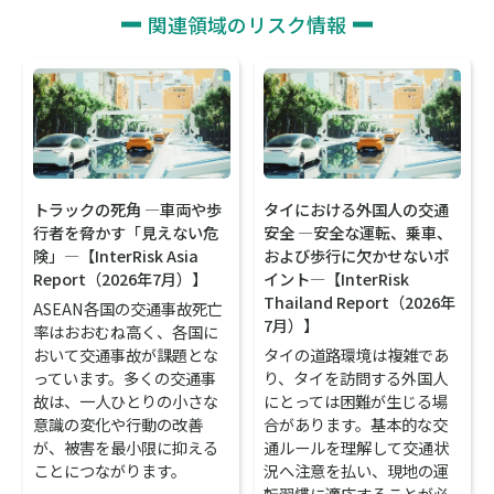
関連領域のリスク情報
トラックの死角 ―車両や歩
タイにおける外国人の交通
行者を脅かす「見えない危
安全 ―安全な運転、乗車、
険」―【InterRisk Asia
および歩行に欠かせないポ
Report（2026年7月）】
イント―【InterRisk
Thailand Report（2026年
ASEAN各国の交通事故死亡
7月）】
率はおおむね高く、各国に
おいて交通事故が課題とな
タイの道路環境は複雑であ
っています。多くの交通事
り、タイを訪問する外国人
故は、一人ひとりの小さな
にとっては困難が生じる場
意識の変化や行動の改善
合があります。基本的な交
が、被害を最小限に抑える
通ルールを理解して交通状
ことにつながります。
況へ注意を払い、現地の運
転習慣に適応することが必