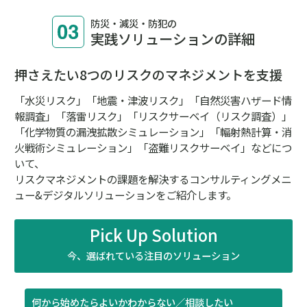
#防犯
#解説
#防災・減災・防犯（火災・爆発・落雷・台風・洪水・積
雪・地震・盗難）
コラム／トピックス
【お客さま事例】『日本全国住宅資産データ』で高潮と
洪水の複合災害の事前対策を検討する 豊橋技術科学大
学 豊田将也准教授
「複合災害」を研究する、豊橋技術科学大学の豊田将也
准教授が2025年から活用しているのが、MS＆ADイン
ターリスク総研の『日本全国住宅資産データ』。こデー