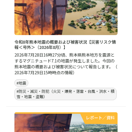
【終了】自治体総合フェア2026出展のお知らせ ～AIを
活用した自然災害被害推定・災害廃棄物量推計による、
自治体向け初動対応・災害対応力強化ソリューションを
ご紹介～
自治体総合フェア2026（7/8～7/10）に出展します。自
治体向け初動対応・災害対応力強化ソリューションをご
紹介するとともにセミナーにも登壇します。事前来場登
録・ご来場をお待ちしております。
#官公庁・自治体
#災害廃棄物
#地震
#洪水
#自然災害
#防災・減災・防犯（火災・爆発・落雷・台風・洪水・積
雪・地震・盗難）
#イベント
#セミナー
セミナー/イベント一覧はこちら