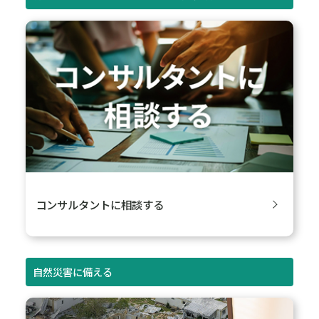
タをどう活用しているのか詳しく話を伺いました。
#高潮
#洪水
#複合災害
#お客さま事例
#インタビュー
#防災・減災・防犯（火災・爆発・落雷・台風・洪水・積
雪・地震・盗難）
コラム／トピックス一覧はこちら
防災・減災・防犯の
実践ソリューションの詳細
押さえたい8つのリスクのマネジメントを支援
「水災リスク」「地震・津波リスク」「自然災害ハザード情
報調査」「落雷リスク」「リスクサーベイ（リスク調査）」
「化学物質の漏洩拡散シミュレーション」「輻射熱計算・消
火戦術シミュレーション」「盗難リスクサーベイ」などにつ