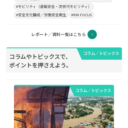
企業に対して、より高いレベルの消防安全管理を求めて
います。本稿では、新規則の構成や内容を解説し、企業
の対応ポイントや留意事項を整理します。
#中国
#防災・減災・防犯（火災・爆発・落雷・台風・洪水・積
雪・地震・盗難）
#安全文化醸成／労働安全衛生
#海外
レポート／資料
MS&ADインシュアランスグループ リスクマネジメン