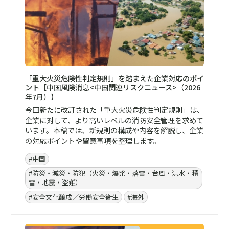
レポート／資料
専門家の調査レポートで、
より深く学ぼう。
レポート／資料
令和8年熊本地震の概要および被害状況【災害リスク情
報＜号外＞（2026年8月）】
2026年7月28日16時27分頃、熊本県熊本地方を震源と
するマグニチュード7.1の地震が発生しました。今回の