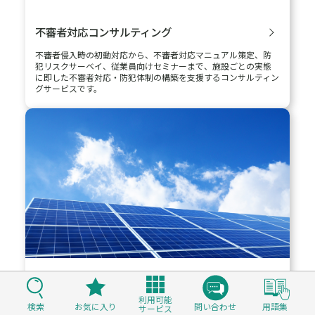
盗難リスクサーベイ
調査対象施設の防犯体制の弱点を発見し、ハード対策の構築例
やソフト面の改善策をご提案します。また、必要に応じて盗難シ
ナリオに基づく被害想定額を算出します。
万引き抑止サーベイ
現地調査＋AIカメラ導入支援＋効果検証で、万引きにの不明ロス
を低減します。従来提供していた警戒型対策に抑止型対策の視点
を加えることで店舗運営の負担を減らし、より効果的なリスク
利用可能
検索
お気に入り
問い合わせ
用語集
ソリューションを提供します
サービス