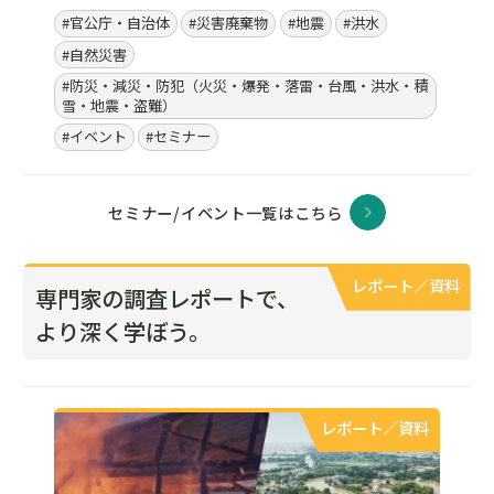
#ハラスメント
#賠償責任
#事業継続力強化
#自然災害
#防災・減災・防犯（火災・爆発・落雷・台風・洪水・積
雪・地震・盗難）
#BCP／BCM（事業継続マネジメント）
#安全文化醸成／労働安全衛生
#全社的リスク管理（ERM）
#危機管理
#製品安全・食品安全
#コンプライアンス・内部統制
#学習コンテンツ
セミナー／イベント