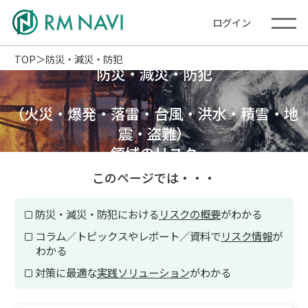
ログイン
TOP
防災・減災・防犯
防災・減災・防犯
（火災・爆発・落雷・台風・洪水・積雪・地
震・盗難）
領域のリスク