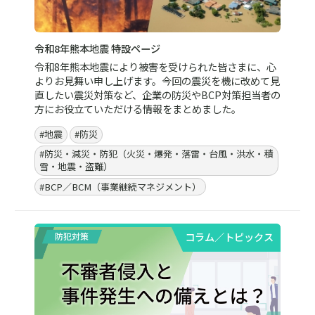
ト情報誌 【RMFOCUS 第98号】
リスク関連情報、周辺情報を幅広くご紹介しています。
今号では「第10回 事業継続マネジメント（BCM）に関
する日本企業の実態調査」報告書の解説」のほか、各種
レポートを掲載しています。
#防災・減災・防犯（火災・爆発・落雷・台風・洪水・積
雪・地震・盗難）
#BCP／BCM（事業継続マネジメント）
#健康経営・人事・組織課題解決支援（含むメンタルヘル
ス・両立支援）
#モビリティ（運輸安全・次世代モビリティ）
#安全文化醸成／労働安全衛生
#RM FOCUS
レポート／資料一覧はこちら
コラム／トピックス
コラムやトピックスで、