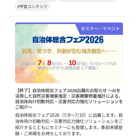
#BCP／BCM（事業継続マネジメント）
#安全文化醸成／労働安全衛生
#危機管理
#製品安全・食品安全
#コンプライアンス・内部統制
#学習コンテンツ
セミナー／イベント
動画で学ぶ！「リスクマネジメント」
企業の皆さまの「リスクマネジメント」の高度化を支援
すべく、動画で学べるコンテンツをお届けします。「リ
スクマネジメント総論」と、「リスク別各論」で構成さ
れています。今後も随時拡充予定です。