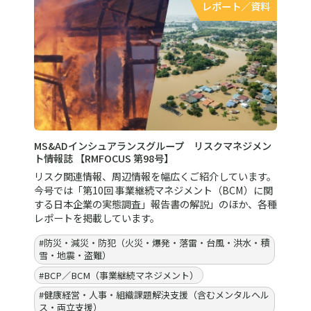
熊本地震の概要および被害状況について報告します。（
2026年7月29日15時時点の情報）
#地震
#防災・減災・防犯（火災・爆発・落雷・台風・洪水・積
雪・地震・盗難）
レポート／資料
「重大火災危険性判定規則」を踏まえた企業対応のポイ
ント【中国風険消息<中国関連リスクニュース>（2026
年7月）】
今回新たに改訂された「重大火災危険性判定規則」は、