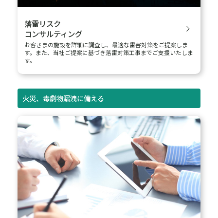
水災リスク
コンサルティング
洪水の被害から、大切な人命や、事業所の資産を守り、被害を
最小限にとどめるための対策として欠かせない、「水災リスク
評価」や「水災BCP策定」についてご支援します。
地震·津波リスク
コンサルティング
対象施設がどれだけの損害を被る可能性があるかを定量的に把
握し、「地震リスク分析」や「地震リスクサーベイ（現場調
査）」を実施し、現場の状況を踏まえたコンサルティングサービ