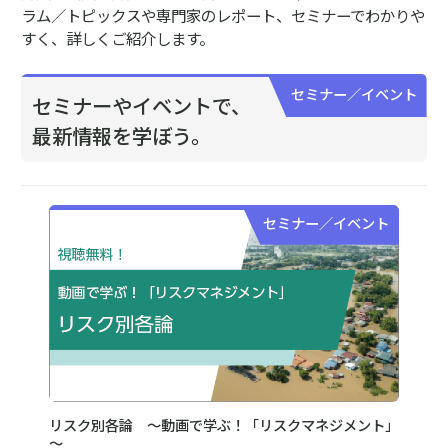
落雷リスク
企業活動に欠かせない電気・通信関連設備のシステムは電
圧の変動に弱く、雷による被害が増加しています。
リスク調査
企業が安定して事業を継続・発展していくためには、各種
データおよび実地調査によるリスク評価と対策が重要にな
ります。
盗難
昨今、建物内へ侵入され発生する盗難事故だけでなく、建
築現場の資材・設備などを狙った屋外施設での盗難事故も
多発しています。