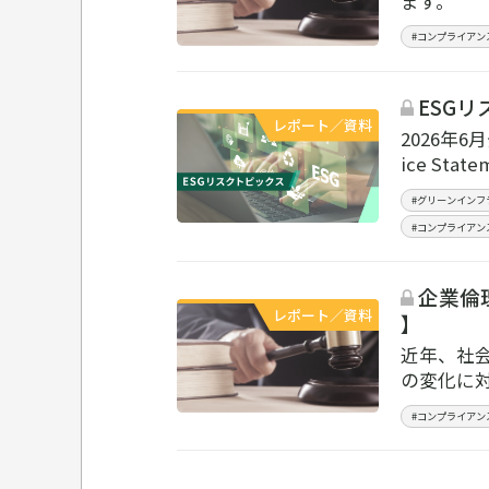
ます。
#コンプライアン
ESGリ
レポート／資料
2026年
ice S
#グリーンインフ
#コンプライアン
企業倫
レポート／資料
】
近年、社
の変化に
#コンプライアン