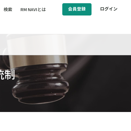
会員登録
ログイン
検索
RM NAVIとは
BCM（事業継続マネジメント）
ィ（運輸安全・次世代モビリティ）
醸成／労働安全衛生
統制