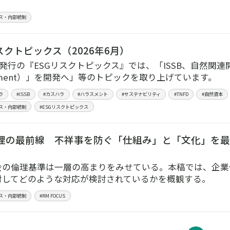
ス・内部統制
スクトピックス（2026年6月）
6月発行の『ESGリスクトピックス』では、「ISSB、自然関
tatement）」を開発へ」等のトピックを取り上げています。
ラ
#ISSB
#カスハラ
#ハラスメント
#サステナビリティ
#TNFD
#自然資本
ス・内部統制
#ESGリスクトピックス
理の最前線 不祥事を防ぐ「仕組み」と「文化」を最新の
会の倫理基準は一層の高まりをみせている。本稿では、企業
対してどのような対応が検討されているかを概観する。
ス・内部統制
#RM FOCUS