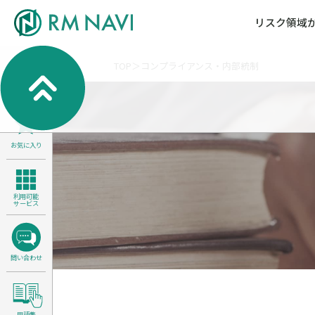
リスク領域
TOP
コンプライアンス・内部統制
気候変動・自然資本課題解決支援
各種サービスメニ
セミナー／イベン
RM NAVIとは
検索
よくある質問／FA
RM FOCUS
サイバーリスク／情報セキュリティ
サステナビリティ経営支援
お気に入り
医療／介護／障害福祉／子ども・児
製品安全・食品安全
利用可能
サービス
問い合わせ
用語集