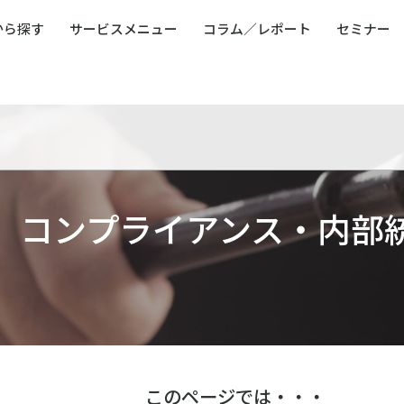
から探す
サービスメニュー
コラム／レポート
セミナー
ュー
ト
防災・減災・防犯（火災・爆発・落雷・台風・
コンサルタント略歴
コラム／トピックス
リスクマネジメント用語集
業界別支援事例
レポート／資料
発行書籍一覧
BCP／
Q
洪水・積雪・地震・盗難）
運営会社
健康経営・人事・組織課題解決支援（含むメン
モビリテ
タルヘルス・両立支援）
人権・人的資本課題解決支援
安全文化
童福祉等
全社的リスク管理（ERM）
危機管理
コンプライアンス・内部統制
海外
コンプライアンス・内部
このページでは・・・