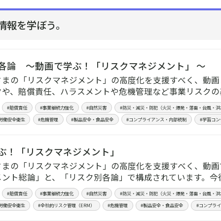
情報を学ぼう。
各論 ～動画で学ぶ！「リスクマネジメント」 ～
さまの「リスクマネジメント」の高度化を支援すべく、動画
クや、賠償責任、ハラスメントや危機管理など事業リスクの
#賠償責任
#事業継続力強化
#自然災害
#防災・減災・防犯（火災・爆発・落雷・台風・洪
労働安全衛生
#危機管理
#製品安全・食品安全
#コンプライアンス・内部統制
#学習コン
ぶ！「リスクマネジメント」
さまの「リスクマネジメント」の高度化を支援すべく、動画
メント総論」と、「リスク別各論」で構成されています。今
#賠償責任
#事業継続力強化
#自然災害
#防災・減災・防犯（火災・爆発・落雷・台風・洪
労働安全衛生
#全社的リスク管理（ERM）
#危機管理
#製品安全・食品安全
#コンプラ