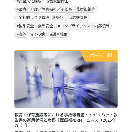
#安全文化醸成／労働安全衛生
#医療／介護／障害福祉／子ども・児童福祉等
#全社的リスク管理（ERM）
#危機管理
#製品安全・食品安全
#コンプライアンス・内部統制
#海外
#その他
#調査結果
レポート／資料
教育・保育施設等における事故報告書・ヒヤリハット報
告書の運用状況と考察【医療福祉RMニュース（2025年
7月）】