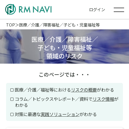
ログイン
TOP
医療／介護／障害福祉／子ども・児童福祉等
医療／介護／障害福祉／
子ども・児童福祉等
領域のリスク
このページでは・・・
医療／介護／福祉等における
リスクの概要
がわかる
コラム／トピックスやレポート／資料で
リスク情報
が
わかる
対策に最適な
実践ソリューション
がわかる