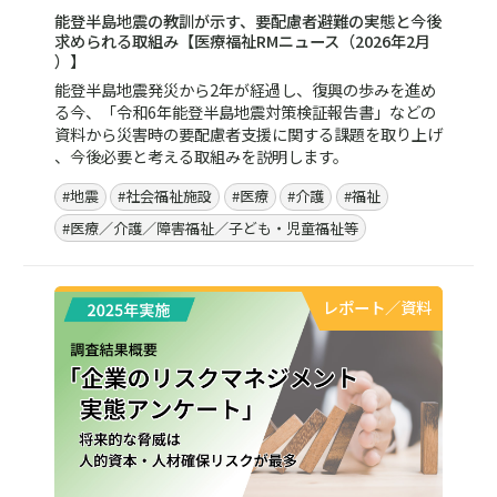
能登半島地震の教訓が示す、要配慮者避難の実態と今後
求められる取組み【医療福祉RMニュース（2026年2月
）】
能登半島地震発災から2年が経過し、復興の歩みを進め
る今、「令和6年能登半島地震対策検証報告書」などの
資料から災害時の要配慮者支援に関する課題を取り上げ
、今後必要と考える取組みを説明します。
#地震
#社会福祉施設
#医療
#介護
#福祉
#医療／介護／障害福祉／子ども・児童福祉等
レポート／資料