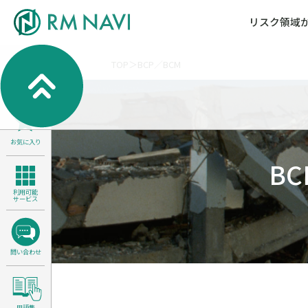
リスク領域
TOP
BCP／BCM
気候変動・自然資本課題解決支援
各種サービスメニ
セミナー／イベン
RM NAVIとは
検索
よくある質問／FA
RM FOCUS
サイバーリスク／情報セキュリティ
サステナビリティ経営支援
お気に入り
医療／介護／障害福祉／子ども・児
製品安全・食品安全
B
利用可能
サービス
問い合わせ
用語集