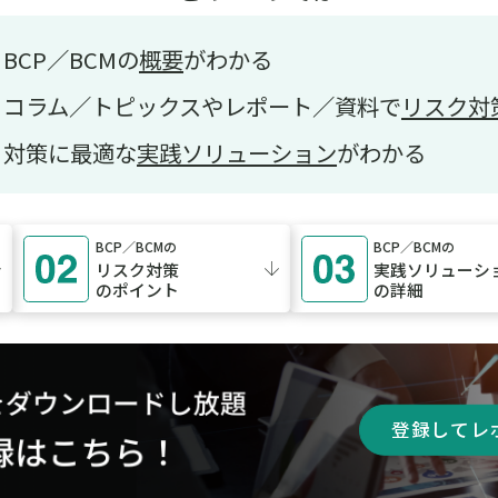
BCP／BCMの
概要
がわかる
コラム／トピックスやレポート／資料で
リスク対
対策に最適な
実践ソリューション
がわかる
BCP／BCMの
BCP／BCMの
リスク対策
実践ソリューシ
のポイント
の詳細
登録してレ