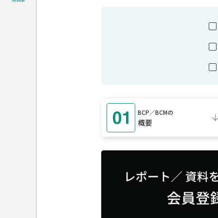
BCP／BCMの
概要