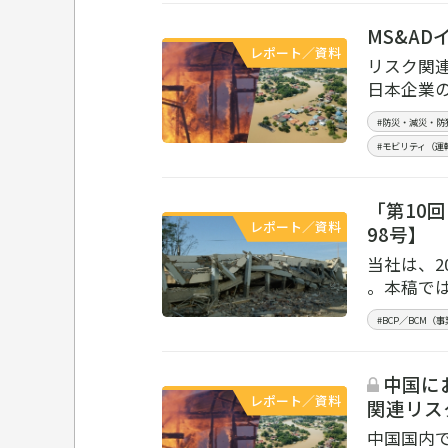
MS&A
レポート／資料
リスク関連
日本企業
#防災・減災・
#モビリティ（運
「第10
レポート／資料
98号】
当社は、2
。本稿で
#BCP／BCM
中国にお
レポート／資料
関連リス
中国国内