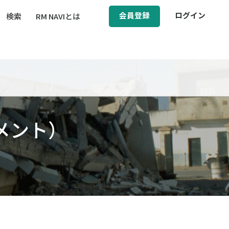
会員登録
ログイン
検索
RM NAVIとは
BCM（事業継続マネジメント）
ィ（運輸安全・次世代モビリティ）
醸成／労働安全衛生
メント）