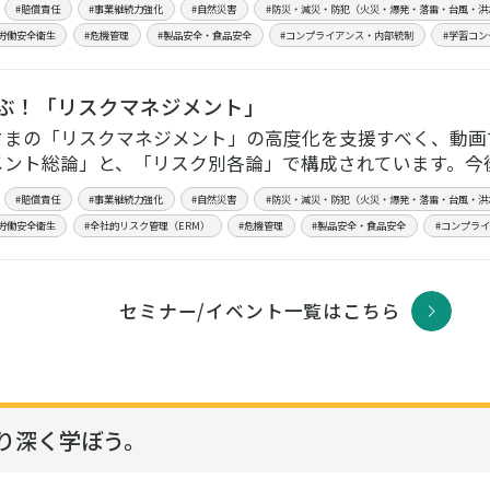
#賠償責任
#事業継続力強化
#自然災害
#防災・減災・防犯（火災・爆発・落雷・台風・洪
労働安全衛生
#危機管理
#製品安全・食品安全
#コンプライアンス・内部統制
#学習コン
ぶ！「リスクマネジメント」
さまの「リスクマネジメント」の高度化を支援すべく、動画
メント総論」と、「リスク別各論」で構成されています。今
#賠償責任
#事業継続力強化
#自然災害
#防災・減災・防犯（火災・爆発・落雷・台風・洪
労働安全衛生
#全社的リスク管理（ERM）
#危機管理
#製品安全・食品安全
#コンプラ
セミナー/イベント一覧はこちら
り深く学ぼう。