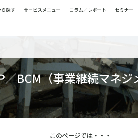
から探す
サービスメニュー
コラム／レポート
セミナー
ュー
ト
防災・減災・防犯（火災・爆発・落雷・台風・
コンサルタント略歴
コラム／トピックス
リスクマネジメント用語集
業界別支援事例
レポート／資料
発行書籍一覧
BCP／
Q
洪水・積雪・地震・盗難）
運営会社
健康経営・人事・組織課題解決支援（含むメン
モビリテ
タルヘルス・両立支援）
人権・人的資本課題解決支援
安全文化
童福祉等
全社的リスク管理（ERM）
危機管理
コンプライアンス・内部統制
海外
CP／BCM（事業継続マネジ
このページでは・・・