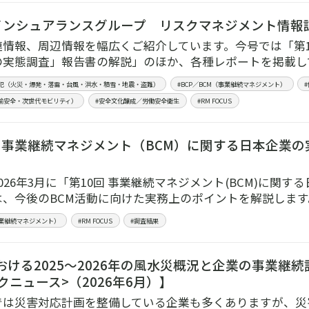
Dインシュアランスグループ リスクマネジメント情報誌 【
情報、周辺情報を幅広くご紹介しています。今号では「第1
の実態調査」報告書の解説」のほか、各種レポートを掲載し
防犯（火災・爆発・落雷・台風・洪水・積雪・地震・盗難）
#BCP／BCM（事業継続マネジメント）
輸安全・次世代モビリティ）
#安全文化醸成／労働安全衛生
#RM FOCUS
回 事業継続マネジメント（BCM）に関する日本企業の実
026年3月に「第10回 事業継続マネジメント(BCM)に
は、今後のBCM活動に向けた実務上のポイントを解説します
（事業継続マネジメント）
#RM FOCUS
#調査結果
ける2025～2026年の風水災概況と企業の事業継続
クニュース>（2026年6月）】
では災害対応計画を整備している企業も多くありますが、災