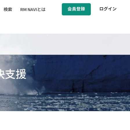
会員登録
ログイン
検索
RM NAVIとは
BCM（事業継続マネジメント）
ィ（運輸安全・次世代モビリティ）
醸成／労働安全衛生
決支援