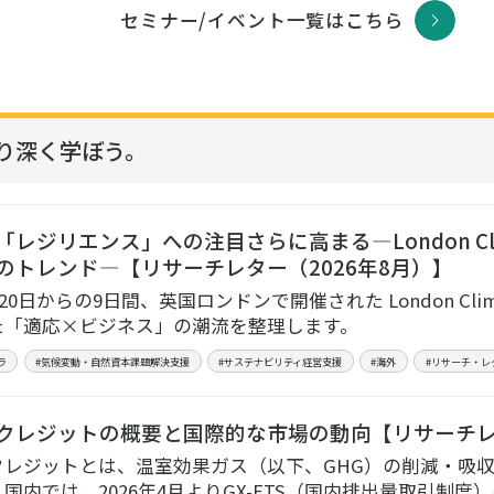
セミナー/イベント一覧はこちら
り深く学ぼう。
レジリエンス」への注目さらに高まる―London Climate
のトレンド—【リサーチレター（2026年8月）】
月20日からの9日間、英国ロンドンで開催された London Climat
た「適応×ビジネス」の潮流を整理します。
ラ
#気候変動・自然資本課題解決支援
#サステナビリティ経営支援
#海外
#リサーチ・レ
クレジットの概要と国際的な市場の動向【リサーチレタ
クレジットとは、温室効果ガス（以下、GHG）の削減・吸
国内では、2026年4月よりGX-ETS（国内排出量取引制