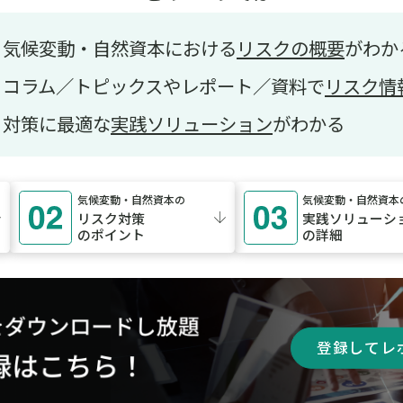
気候変動・自然資本における
リスクの概要
がわか
コラム／トピックスやレポート／資料で
リスク情
対策に最適な
実践ソリューション
がわかる
気候変動・自然資本の
気候変動・自然資本
リスク対策
実践ソリューシ
のポイント
の詳細
登録してレ