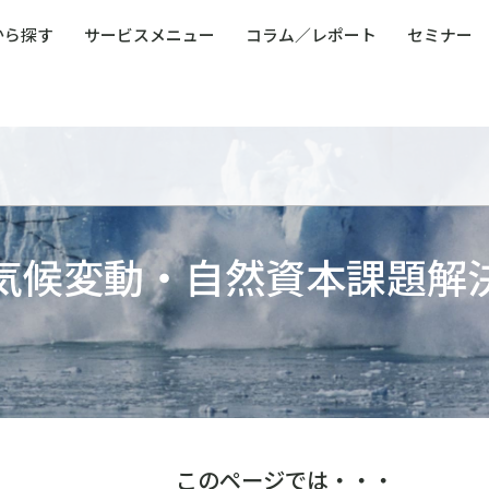
から探す
サービスメニュー
コラム／レポート
セミナー
ュー
ト
防災・減災・防犯（火災・爆発・落雷・台風・
コンサルタント略歴
コラム／トピックス
リスクマネジメント用語集
業界別支援事例
レポート／資料
発行書籍一覧
BCP／
Q
洪水・積雪・地震・盗難）
運営会社
健康経営・人事・組織課題解決支援（含むメン
モビリテ
タルヘルス・両立支援）
人権・人的資本課題解決支援
安全文化
童福祉等
全社的リスク管理（ERM）
危機管理
コンプライアンス・内部統制
海外
気候変動・自然資本課題解
このページでは・・・