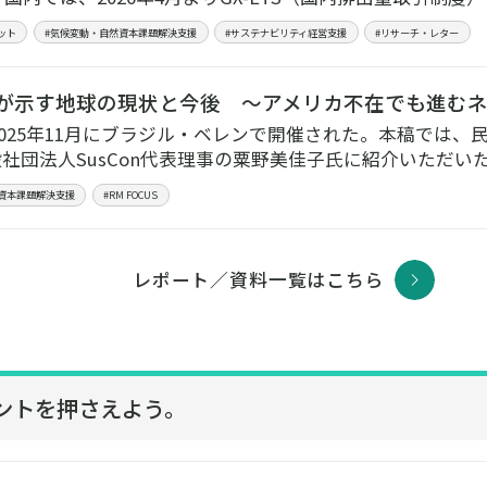
ット
#気候変動・自然資本課題解決支援
#サステナビリティ経営支援
#リサーチ・レター
0が示す地球の現状と今後 ～アメリカ不在でも進むネッ
が2025年11月にブラジル・ベレンで開催された。本稿では
社団法人SusCon代表理事の粟野美佳子氏に紹介いただい
資本課題解決支援
#RM FOCUS
レポート／資料一覧はこちら
ントを押さえよう。