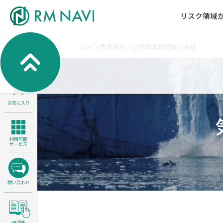
リスク領域
TOP
気候変動・自然資本課題解決支援
気候変動・自然資本課題解決支援
各種サービスメニ
セミナー／イベン
RM NAVIとは
検索
よくある質問／FA
RM FOCUS
サイバーリスク／情報セキュリティ
サステナビリティ経営支援
お気に入り
医療／介護／障害福祉／子ども・児
製品安全・食品安全
利用可能
サービス
問い合わせ
用語集