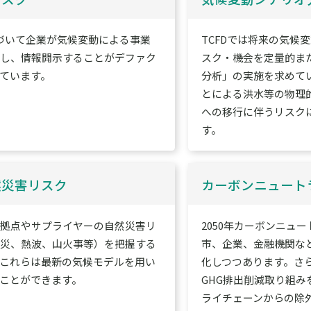
基づいて企業が気候変動による事業
TCFDでは将来の気候
握し、情報開示することがデファク
スク・機会を定量的ま
ています。
分析」の実施を求めて
とによる洪水等の物理
への移行に伴うリスク
す。
然災害リスク
カーボンニュート
社拠点やサプライヤーの自然災害リ
2050年カーボンニュ
風災、熱波、山火事等）を把握する
市、企業、金融機関な
これらは最新の気候モデルを用い
化しつつあります。さ
ことができます。
GHG排出削減取り組
ライチェーンからの除