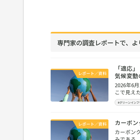
専門家の調査レポートで、
よ
「適応」「
レポート／資料
気候変動
2026年6
こで見え
#グリーンインフ
カーボン
レポート／資料
カーボン
みである。