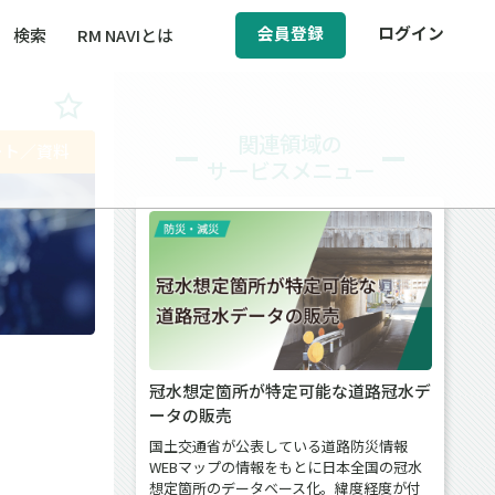
会員登録
ログイン
検索
RM NAVIとは
BCM（事業継続マネジメント）
関連領域の
ート／資料
サービスメニュー
ィ（運輸安全・次世代モビリティ）
ト
醸成／労働安全衛生
冠水想定箇所が特定可能な道路冠水デ
ータの販売
国土交通省が公表している道路防災情報
WEBマップの情報をもとに日本全国の冠水
想定箇所のデータベース化。緯度経度が付