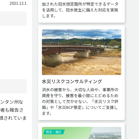
2021.12.1
加された冠水想定箇所が特定できるデータ
を活用して、冠水発生に備えた対応を実現
します。
水災リスクコンサルティング
洪水の被害から、大切な人命や、事業所の
資産を守り、被害を最小限にとどめるため
ランタン州な
の対策として欠かせない、「水災リスク評
価」や「水災BCP策定」についてご支援し
明者も報告さ
ます。
惧されていま