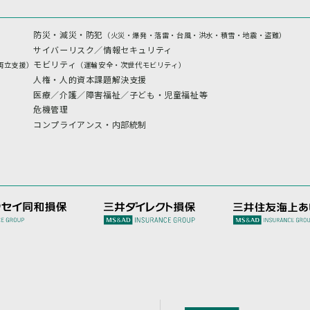
防災・減災・防犯
（火災・爆発・落雷・台風・洪水・積雪・地震・盗難）
サイバーリスク／情報セキュリティ
モビリティ
両立支援）
（運輸安全・次世代モビリティ）
人権・人的資本課題解決支援
医療／介護／障害福祉／子ども・児童福祉等
危機管理
コンプライアンス・内部統制