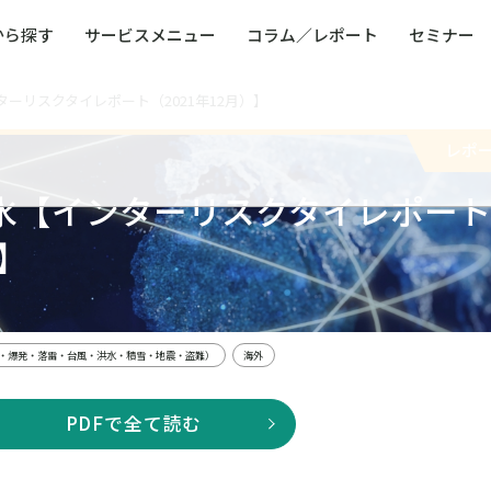
から探す
サービスメニュー
コラム／レポート
セミナー
ーリスクタイレポート（2021年12月）】
ュー
ト
防災・減災・防犯（火災・爆発・落雷・台風・
コンサルタント略歴
コラム／トピックス
リスクマネジメント用語集
業界別支援事例
レポート／資料
発行書籍一覧
BCP／
Q
洪水・積雪・地震・盗難）
運営会社
レポ
健康経営・人事・組織課題解決支援（含むメン
モビリテ
タルヘルス・両立支援）
水【インターリスクタイレポー
人権・人的資本課題解決支援
安全文化
童福祉等
全社的リスク管理（ERM）
危機管理
）】
コンプライアンス・内部統制
海外
・爆発・落雷・台風・洪水・積雪・地震・盗難）
海外
PDFで全て読む