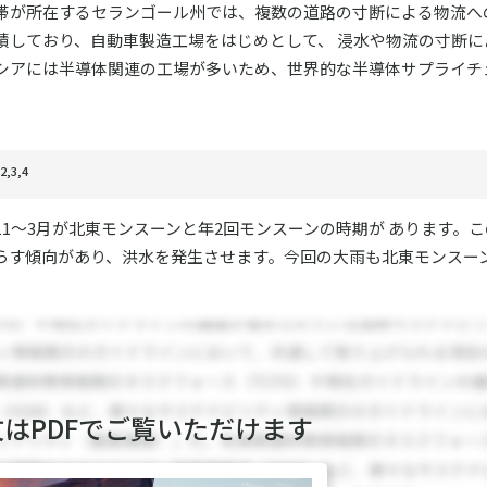
帯が所在するセランゴール州では、複数の道路の寸断による物流へ
積しており、自動車製造工場をはじめとして、 浸水や物流の寸断に
シアには半導体関連の工場が多いため、世界的な半導体サプライチ
も
2,3,4
11～3月が北東モンスーンと年2回モンスーンの時期が あります。
らす傾向があり、洪水を発生させます。今回の大雨も北東モンスー
文はPDFでご覧いただけます