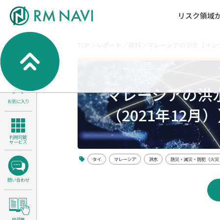
リスク領域
TOP
レポート／資料
マレーシアの洪水【インタ
気候変動・自然資本課題解決支援
各種サービスメニ
セミナー／イベン
RM NAVIとは
検索
よくある質問／FA
RM FOCUS
サイバーリスク／情報セキュリティ
マレーシアの洪
サステナビリティ経営支援
お気に入り
医療／介護／障害福祉／子ども・児
（2021年12月
製品安全・食品安全
利用可能
サービス
タイ
マレーシア
洪水
防災・減災・防犯（火災
問い合わせ
用語集