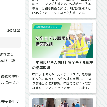
のクロージング支援まで。現場診断・改善
提案・仕組み構築を通じ、RBA認証取得と
CSRパフォーマンス向上を支援します。
2024.3.21
行されまし
eck）は9
【中国現地法人向け】安全モデル職場
の構築取組
中国現地法人の「見えないリスク」を徹底
に複数の規格
可視化。専門チームが現地を訪問し、リス
クルに基づい
クを抽出＆改善提案。中国での安全・安定
経営を、ワンストップでサポートします。
働安全衛生マ