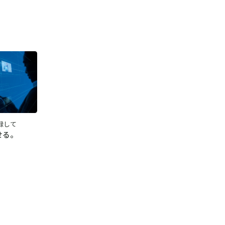
録して
せる。