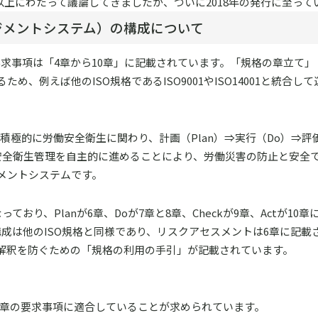
年以上にわたって議論してきましたが、ついに2018年の発行に至って
ネジメントシステム）の構成について
規格要求事項は「4章から10章」に記載されています。「規格の章立て
、例えば他のISO規格であるISO9001やISO14001と統合し
が積極的に労働安全衛生に関わり、計画（Plan）⇒実行（Do）⇒評価
な安全衛生管理を自主的に進めることにより、労働災害の防止と安全
メントシステムです。
おり、Planが6章、Doが7章と8章、Checkが9章、Actが10
構成は他のISO規格と同様であり、リスクアセスメントは6章に記載
解釈を防ぐための「規格の利用の手引」が記載されています。
10章の要求事項に適合していることが求められています。