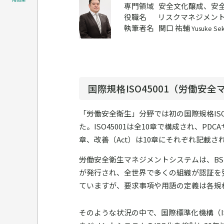
専門領域
安全文化醸成、安
役職名
リスクマネジメント
執筆者名
関口 祐輔
Yusuke Sek
国際規格ISO45001（労働安
「労働安全衛生」分野では初の国際規格ISO
た。ISO45001は全10章で構成され、PD
章、改善（Act）は10章にそれぞれ記載さ
労働安全衛生マネジメントシステムは、BSI
が発行され、全世界で多くの組織が認証を
ていますが、要求事項や用語の定義は各規
そのような状況の中で、国際標準化機構（