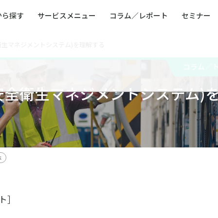
から探す
サービスメニュー
コラム／レポート
セミナー
安全衛生マネジメントシステム)を理解する
ュー
ト
防災・減災・防犯（火災・爆発・落雷・台風・
コンサルタント略歴
コラム／トピックス
リスクマネジメント用語集
業界別支援事例
レポート／資料
発行書籍一覧
BCP／
Q
洪水・積雪・地震・盗難）
運営会社
コラム／
健康経営・人事・組織課題解決支援（含むメン
モビリテ
タルヘルス・両立支援）
労働安全衛生マネジメントシステム)
人権・人的資本課題解決支援
安全文化
童福祉等
全社的リスク管理（ERM）
危機管理
コンプライアンス・内部統制
海外
生
ト］