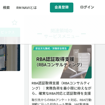
会員登録
ログイン
検索
RM NAVIとは
BCM（事業継続マネジメント）
関連領域の
トピックス
サービスメニュー
ィ（運輸安全・次世代モビリティ）
を
醸成／労働安全衛生
RBA認証取得支援（RBAコンサルティ
ング）｜実務負荷を最小限に抑えなが
ら、確実なRBA対応と認証取得を支援
取引先からのRBAアンケート対応、RBA行動
規範に沿った社内ルール整備、VAP監査後