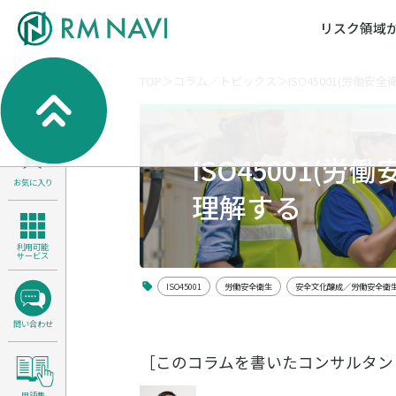
リスク領域
TOP
コラム／トピックス
ISO45001(労働
気候変動・自然資本課題解決支援
各種サービスメニ
セミナー／イベン
RM NAVIとは
検索
よくある質問／FA
RM FOCUS
サイバーリスク／情報セキュリティ
ISO45001(
サステナビリティ経営支援
お気に入り
医療／介護／障害福祉／子ども・児
理解する
製品安全・食品安全
利用可能
サービス
ISO45001
労働安全衛生
安全文化醸成／労働安全衛
問い合わせ
［このコラムを書いたコンサルタン
用語集