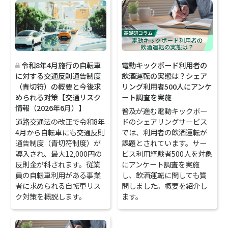
電動キックボード利用者の
令和8年4月施行の自転車
飲酒運転の実態は？シェア
に対する交通反則通告制度
リング利用者500人にアンケ
（青切符）の概要と今後求
ート調査を実施
められる対策【交通リスク
情報（2026年6月）】
普及が進む電動キックボー
ドのシェアリングサービス
道路交通法の改正で令和8年
では、利用者の飲酒運転が
4月から自転車にも交通反則
課題とされています。サー
通告制度（青切符制度）が
ビス利用経験者500人を対象
導入され、最大12,000円の
にアンケート調査を実施
反則金が科されます。従業
し、飲酒運転に関しても質
員の自転車利用がある事業
問しました。概要を紹介し
者に求められる自転車リス
ます。
ク対策を概説します。