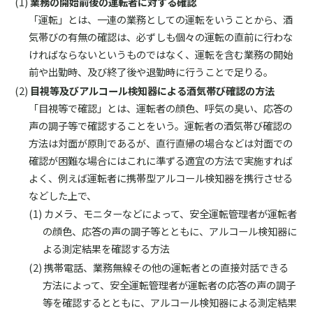
業務の開始前後の運転者に対する確認
「運転」とは、一連の業務としての運転をいうことから、酒
気帯びの有無の確認は、必ずしも個々の運転の直前に行わな
ければならないというものではなく、運転を含む業務の開始
前や出勤時、及び終了後や退勤時に行うことで足りる。
目視等及びアルコール検知器による酒気帯び確認の方法
「目視等で確認」とは、運転者の顔色、呼気の臭い、応答の
声の調子等で確認することをいう。運転者の酒気帯び確認の
方法は対面が原則であるが、直行直帰の場合などは対面での
確認が困難な場合にはこれに準ずる適宜の方法で実施すれば
よく、例えば運転者に携帯型アルコール検知器を携行させる
などした上で、
カメラ、モニターなどによって、安全運転管理者が運転者
の顔色、応答の声の調子等とともに、アルコール検知器に
よる測定結果を確認する方法
携帯電話、業務無線その他の運転者との直接対話できる
方法によって、安全運転管理者が運転者の応答の声の調子
等を確認するとともに、アルコール検知器による測定結果