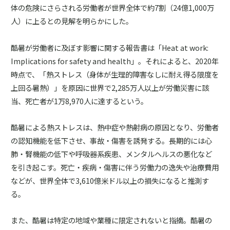
体の危険にさらされる労働者が世界全体で約7割（24億1,000万
人）に上るとの見解を明らかにした。
酷暑が労働者に及ぼす影響に関する報告書は「Heat at work:
Implications for safety and health」。それによると、2020年
時点で、「熱ストレス（身体が生理的障害なしに耐え得る限度を
上回る暑熱）」を原因に世界で2,285万人以上が労働災害に該
当、死亡者が1万8,970人に達するという。
酷暑による熱ストレスは、熱中症や熱射病の原因となり、労働者
の認知機能を低下させ、事故・傷害を誘発する。長期的には心
肺・腎機能の低下や呼吸器系疾患、メンタルヘルスの悪化など
を引き起こす。死亡・疾病・傷害に伴う労働力の逸失や治療費用
などが、世界全体で3,610億米ドル以上の損失になると推測す
る。
また、酷暑は特定の地域や業種に限定されないと指摘。酷暑の