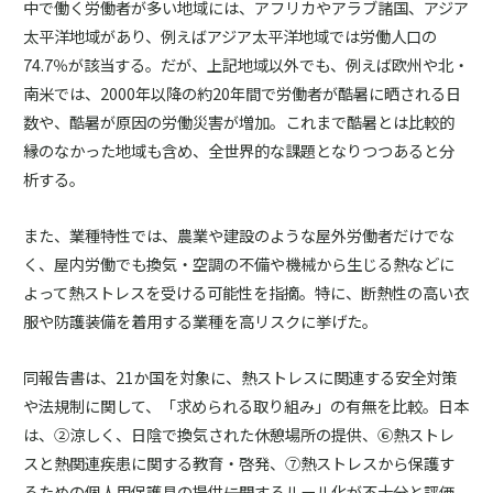
中で働く労働者が多い地域には、アフリカやアラブ諸国、アジア
太平洋地域があり、例えばアジア太平洋地域では労働人口の
74.7％が該当する。だが、上記地域以外でも、例えば欧州や北・
南米では、2000年以降の約20年間で労働者が酷暑に晒される日
数や、酷暑が原因の労働災害が増加。これまで酷暑とは比較的
縁のなかった地域も含め、全世界的な課題となりつつあると分
析する。
また、業種特性では、農業や建設のような屋外労働者だけでな
く、屋内労働でも換気・空調の不備や機械から生じる熱などに
よって熱ストレスを受ける可能性を指摘。特に、断熱性の高い衣
服や防護装備を着用する業種を高リスクに挙げた。
同報告書は、21か国を対象に、熱ストレスに関連する安全対策
や法規制に関して、「求められる取り組み」の有無を比較。日本
は、②涼しく、日陰で換気された休憩場所の提供、⑥熱ストレ
スと熱関連疾患に関する教育・啓発、⑦熱ストレスから保護す
るための個人用保護具の提供――に関するルール化が不十分と評価