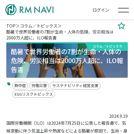
ログイン
TOP
コラム／トピックス
酷暑で世界労働者の7割が生命・人体の危険、労災相当は
2000万人超に、ILO報告書
コラム／トピックス
酷暑で世界労働者の7割が生命・人体の
危険、労災相当は2000万人超に、ILO報
告書
熱中症
労働災害
サステナビリティ経営支援
ESGリスクトピックス
2024.9.19
国際労働機関（ILO）は2024年7月25日に公表した報告書で、気
候変動に伴う気温上昇や熱波などによる酷暑が原因で、生命・身