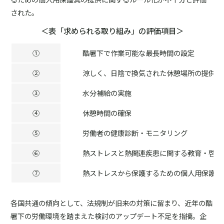
された。
＜表「求められる取り組み」の評価項目＞
①
酷暑下で作業可能な最長時間の設定
②
涼しく、日陰で換気された休憩場所の提供
③
水分補給の実施
④
休憩時間の確保
⑤
労働者の健康診断・モニタリング
⑥
熱ストレスと熱関連疾患に関する教育・啓発
⑦
熱ストレスから保護するための個人用保護具
各国共通の傾向として、法規制が旧来の対策に留まり、近年の酷
暑下の労働環境を踏まえた検討のアップデート不足を指摘。企